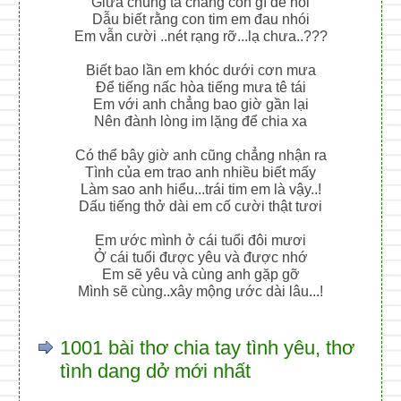
Giữa chúng ta chẳng còn gì để nói
Dẫu biết rằng con tim em đau nhói
Em vẫn cười ..nét rạng rỡ...lạ chưa..???
Biết bao lần em khóc dưới cơn mưa
Để tiếng nấc hòa tiếng mưa tê tái
Em với anh chẳng bao giờ gần lại
Nên đành lòng im lặng để chia xa
Có thể bây giờ anh cũng chẳng nhận ra
Tình của em trao anh nhiều biết mấy
Làm sao anh hiểu...trái tim em là vậy..!
Dấu tiếng thở dài em cố cười thật tươi
Em ước mình ở cái tuổi đôi mươi
Ở cái tuổi được yêu và được nhớ
Em sẽ yêu và cùng anh gặp gỡ
Mình sẽ cùng..xây mộng ước dài lâu...!
1001 bài thơ chia tay tình yêu, thơ
tình dang dở mới nhất