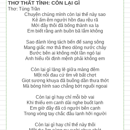
THƠ THẤT TÌNH: CÒN LẠI GÌ
Thơ: Tùng Trần
Chuyện chúng mình còn lại thế này sao
Kẻ ấm êm người hồn đau rệu rã
Mới đây thôi đã bổng thành xa lạ
Em biết rằng anh buồn bã lắm không
Sao đành lòng tách bến để sang sông
Mang giấc mơ thả theo dòng nước chảy
Bước bên ai không một lần ngó lại
Anh hiểu rồi định mệnh phải không em
Còn lại gì lặng lẽ giữa màng đêm
Một nỗi đau cứ tìm về bất chợt
Giọt sương khuya đã buông dần thưa thớt
Mà bóng hình sao chẳng bớt nguôi ngoai
Còn lại gì hay chỉ mỗi bờ vai
Khi thiếu em canh dài nghe buốt lạnh
Em giờ đây đã có người bên cạnh
Trong vòng tay chắc đâu lạnh hỡi người
Còn lại gì hay chỉ thế này thôi