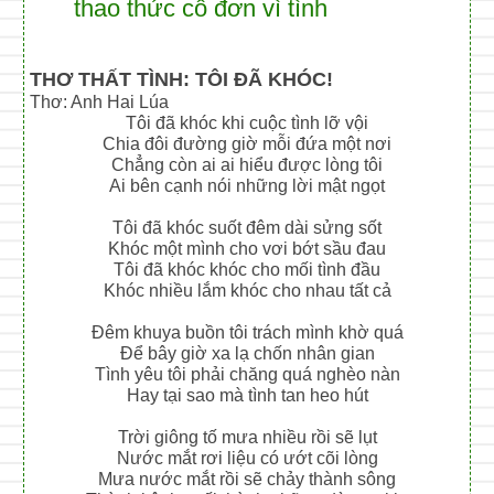
thao thức cô đơn vì tình
THƠ THẤT TÌNH: TÔI ĐÃ KHÓC!
Thơ: Anh Hai Lúa
Tôi đã khóc khi cuộc tình lỡ vội
Chia đôi đường giờ mỗi đứa một nơi
Chẳng còn ai ai hiểu được lòng tôi
Ai bên cạnh nói những lời mật ngọt
Tôi đã khóc suốt đêm dài sửng sốt
Khóc một mình cho vơi bớt sầu đau
Tôi đã khóc khóc cho mối tình đầu
Khóc nhiều lắm khóc cho nhau tất cả
Đêm khuya buồn tôi trách mình khờ quá
Để bây giờ xa lạ chốn nhân gian
Tình yêu tôi phải chăng quá nghèo nàn
Hay tại sao mà tình tan heo hút
Trời giông tố mưa nhiều rồi sẽ lụt
Nước mắt rơi liệu có ướt cõi lòng
Mưa nước mắt rồi sẽ chảy thành sông