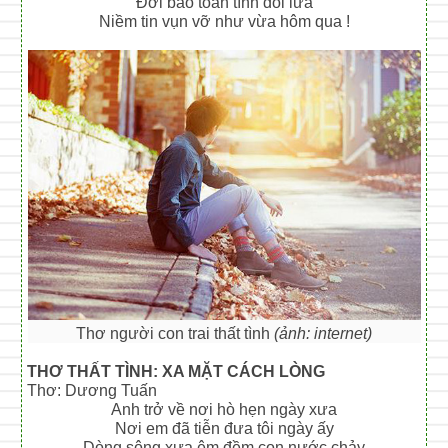
Đời bao toan tính dối lừa
Niềm tin vụn vỡ như vừa hôm qua !
Thơ người con trai thất tình
(ảnh: internet)
THƠ THẤT TÌNH: XA MẶT CÁCH LÒNG
Thơ: Dương Tuấn
Anh trở về nơi hò hẹn ngày xưa
Nơi em đã tiễn đưa tôi ngày ấy
Dòng sông xưa êm đềm con nước chảy