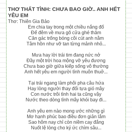
THƠ THẤT TÌNH: CHƯA BAO GIỜ.. ANH HẾT
YÊU EM
Thơ: Thiên Gia Bảo
Em chia tay trong một chiều nắng đổ
Để đêm về mưa gõ cửa ghé thăm
Căn gác trống bóng côi cút anh nằm
Tâm hồn như vỡ tan từng mảnh nhỏ...
Mưa hay lời trái tim đang nức nở
Đầy một trời hoa mộng vỡ yêu đương
Chưa bao giờ giữa kiếp sống vô thường
Anh hết yêu em người tình muôn thuở...
Tại trái ngang làm phôi pha câu hứa
Hay lòng người thay đổi tựa gió mây
Con nước trôi tình hai ta cũng vậy
Nước theo dòng tình mây khói bay đi...
Anh yêu em nào mong ước những gì
Mơ hạnh phúc bao điều đơn giản lắm
Sao hôm nay chỉ còn niềm cay đắng
Nuốt lệ lòng cho ký ức chìm sâu...