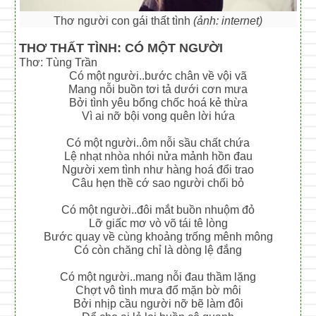
Thơ người con gái thất tình
(ảnh: internet)
THƠ THẤT TÌNH: CÓ MỘT NGƯỜI
Thơ: Tùng Trần
Có một người..bước chân về vội vã
Mang nỗi buồn tơi tả dưới cơn mưa
Bởi tình yêu bổng chốc hoá kẻ thừa
Vì ai nỡ bội vong quên lời hứa
Có một người..ôm nỗi sầu chất chứa
Lệ nhạt nhòa nhói nửa mảnh hồn đau
Người xem tình như hàng hoá đổi trao
Câu hẹn thề cớ sao người chối bỏ
Có một người..đôi mắt buồn nhuộm đỏ
Lỡ giấc mơ vò võ tái tê lòng
Bước quay về cùng khoảng trống mênh mông
Có còn chăng chỉ là dòng lệ đắng
Có một người..mang nỗi đau thầm lặng
Chợt vô tình mưa đổ mặn bờ môi
Bởi nhịp cầu người nỡ bẽ làm đôi