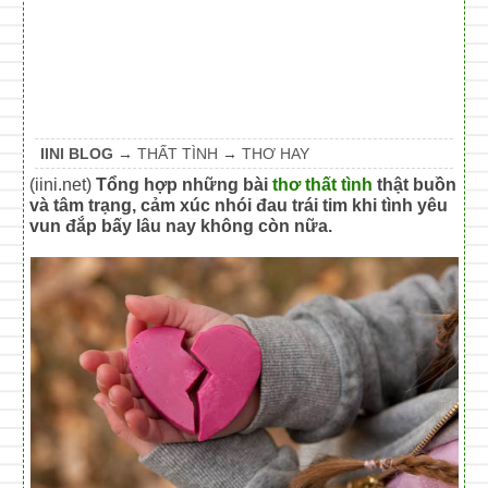
IINI BLOG
→
THẤT TÌNH
→
THƠ HAY
(iini.net)
Tổng hợp những bài
thơ thất tình
thật buồn
và tâm trạng, cảm xúc nhói đau trái tim khi tình yêu
vun đắp bấy lâu nay không còn nữa.