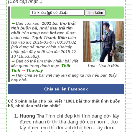
(Còn cập nhật...)
➥
Bạn vừa xem
1001 bài thơ thất
tình buồn bã, nhói đau trái tim
nhất
trên trang web
iini.net
, được
thành viên
Trịnh Thanh Biên
biên
tập vào lúc 2016-03-07T08:38:00Z
[nội dung đã được chỉnh sửa/cập
nhật gần đây nhất vào lúc 2018-12-
10T15:53:58Z].
➥
Bạn có thể tìm thấy nhiều bài viết
Trịnh Thanh Biên
liên quan trong danh mục:
Thất
Tình
➠
Thơ Hay
➥
Hãy chia sẻ bài viết này lên mạng xã hội nếu bạn thấy
hay nhé!
Chia sẻ lên Facebook
Có 5 bình luận cho bài viết "1001 bài thơ thất tình buồn
bã, nhói đau trái tim nhất"
Huong Tra
Tình chỉ đẹp khi tình dang dở- lấy
được nhau rồi thì thà dang dở còn hơn ....ko
lấy được em thì đời anh khô héo - lấy được