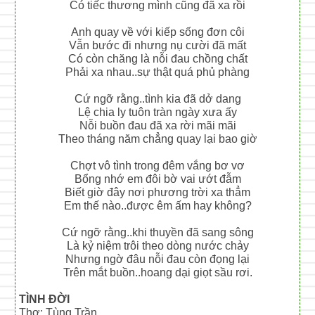
Có tiếc thương mình cũng đã xa rồi
Anh quay về với kiếp sống đơn côi
Vẫn bước đi nhưng nụ cười đã mất
Có còn chăng là nỗi đau chồng chất
Phải xa nhau..sự thật quá phủ phàng
Cứ ngỡ rằng..tình kia đã dở dang
Lệ chia ly tuôn tràn ngày xưa ấy
Nỗi buồn đau đã xa rời mãi mãi
Theo tháng năm chẳng quay lại bao giờ
Chợt vô tình trong đêm vắng bơ vơ
Bổng nhớ em đôi bờ vai ướt đẫm
Biết giờ đây nơi phương trời xa thẳm
Em thế nào..được êm ấm hay không?
Cứ ngỡ rằng..khi thuyền đã sang sông
Là kỷ niệm trôi theo dòng nước chảy
Nhưng ngờ đâu nỗi đau còn đọng lại
Trên mắt buồn..hoang dại giọt sầu rơi.
TÌNH ĐỜI
Thơ: Tùng Trần