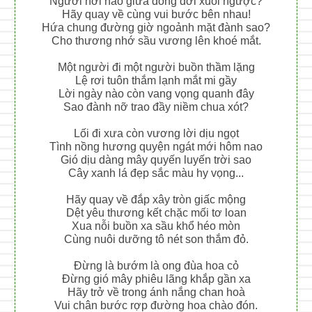
Người nơi nào giữa dòng đời xuôi ngược?
Hãy quay về cùng vui bước bên nhau!
Hứa chung đường giờ ngoảnh mặt đành sao?
Cho thương nhớ sầu vương lên khoé mắt.
Một người đi một người buồn thầm lặng
Lệ rơi tuôn thắm lạnh mắt mi gầy
Lời ngày nào còn vang vọng quanh đây
Sao đành nỡ trao đầy niềm chua xót?
Lối đi xưa còn vương lời dịu ngọt
Tình nồng hương quyện ngát mới hôm nao
Gió dịu dàng mây quyến luyến trời sao
Cây xanh lá đẹp sắc màu hy vọng...
Hãy quay về đắp xây tròn giấc mộng
Dệt yêu thương kết chặc mối tơ loan
Xua nỗi buồn xa sầu khổ héo mòn
Cùng nuôi dưỡng tô nét son thắm đỏ.
Đừng là bướm là ong đùa hoa cỏ
Đừng gió mây phiêu lãng khắp gần xa
Hãy trở về trong ánh nắng chan hoà
Vui chân bước rợp đường hoa chào đón.