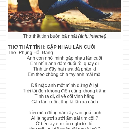
Thơ thất tình buồn bã nhất
(ảnh: internet)
THƠ THẤT TÌNH: GẶP NHAU LẦN CUỐI
Thơ: Phụng Hải Đăng
Anh còn nhớ mình gặp nhau lần cuối
Em nhìn anh đắm đuối rồi quay đi
Tính từ đấy hai nửa đã phân kì
Em theo chồng chia tay anh mãi mãi
Để mặc anh một mình đứng ở lại
Trời tối đen không điện cũng không trăng
Tình ra đi, đi về cõi vĩnh hằng
Gặp lần cuối cũng là lần xa cách
Trời mùa đông năm ấy sao quá lạnh
Ai là người sưởi ấm trái tim côi ?
Ở bên ấy em còn nghĩ tới tôi