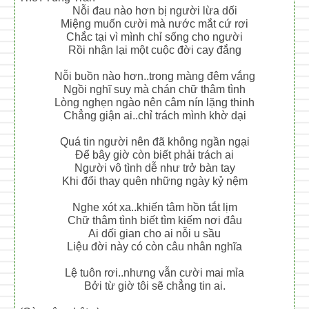
Nỗi đau nào hơn bị người lừa dối
Miệng muốn cười mà nước mắt cứ rơi
Chắc tại vì mình chỉ sống cho người
Rồi nhận lại một cuộc đời cay đắng
Nỗi buồn nào hơn..trong màng đêm vắng
Ngồi nghĩ suy mà chán chữ thâm tình
Lòng nghẹn ngào nên câm nín lặng thinh
Chẳng giận ai..chỉ trách mình khờ dại
Quá tin người nên đã không ngần ngại
Để bây giờ còn biết phải trách ai
Người vô tình dễ như trở bàn tay
Khi đổi thay quên những ngày kỷ nệm
Nghe xót xa..khiến tâm hồn tắt lịm
Chữ thâm tình biết tìm kiếm nơi đâu
Ai dối gian cho ai nỗi u sầu
Liệu đời này có còn câu nhân nghĩa
Lệ tuôn rơi..nhưng vẫn cười mai mỉa
Bởi từ giờ tôi sẽ chẳng tin ai.