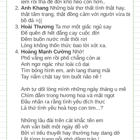
iem rồi thà để đời khô héo còn hơn..
Anh Khang
Những bài thơ thất tình thật hay,
thật tâm trạng, thật đồng cảm với người vừa bị
bồ đá =((
Hoài Thương
Ta mơ một giấc ngủ say
Để quên đi hết đắng cay cuộc đời
Đêm buồn nước mắt thôi rơi
Lòng không thổn thức bao lời xót xa.
Hoàng Mạnh Cường
Nhớ!
Phố vắng em rồi phố chẳng còn ai
Anh ngơ ngác như loài cỏ dại
Tìm bóng hình em, anh lang thang mãi
Tay nắm chặt tay tim buốt não nề !
Anh tự dối lòng mình những ngày tháng u mê
Chìm đắm trong hương hoa và mật ngọt
Đâu nhận ra rằng tình yêu đích thực
Là thứ tình yêu hoà hợp con tim...?
Những lâu đài trên cát khắc tên em
Anh vẫn biết một ngày đỗ vỡ
Bởi vì tiểu thuyết hay thường hay dang dở
Lật từng trang nỗi nhớ dâng trào !