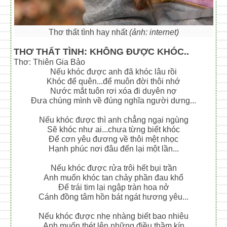
Thơ thất tình hay nhất
(ảnh: internet)
THƠ THẤT TÌNH: KHÔNG ĐƯỢC KHÓC..
Thơ: Thiên Gia Bảo
Nếu khóc được anh đã khóc lâu rồi
Khóc để quên...để muôn đời thôi nhớ
Nước mắt tuôn rơi xóa đi duyên nợ
Đưa chúng mình về đúng nghĩa người dưng...
Nếu khóc được thì anh chẳng ngại ngùng
Sẽ khóc như ai...chưa từng biết khóc
Để cơn yêu đương về thôi mệt nhọc
Hạnh phúc nơi đâu đến lại một lần...
Nếu khóc được rửa trôi hết bụi trần
Anh muốn khóc tan chảy phần đau khổ
Để trái tim lại ngập tràn hoa nở
Cánh đồng tâm hồn bát ngát hương yêu...
Nếu khóc được nhẹ nhàng biết bao nhiêu
Anh muốn thét lên những điều thầm kín