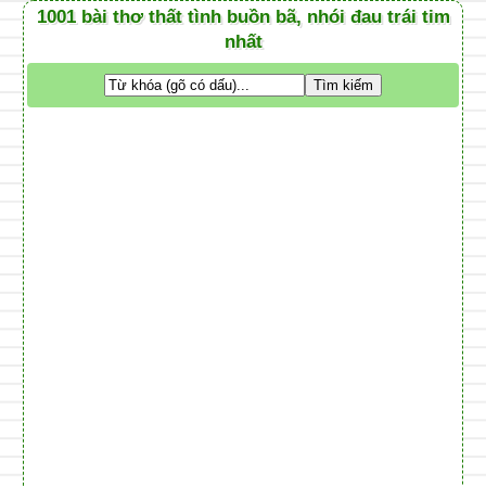
1001 bài thơ thất tình buồn bã, nhói đau trái tim
nhất