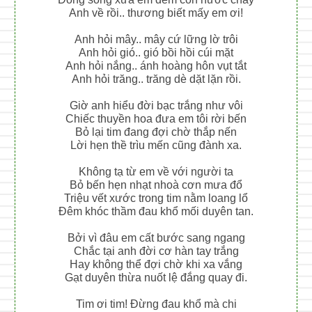
Anh về rồi.. thương biết mấy em ơi!
Anh hỏi mây.. mây cứ lững lờ trôi
Anh hỏi gió.. gió bồi hồi cúi mặt
Anh hỏi nắng.. ánh hoàng hôn vụt tắt
Anh hỏi trăng.. trăng dè dặt lặn rồi.
Giờ anh hiểu đời bạc trắng như vôi
Chiếc thuyền hoa đưa em tôi rời bến
Bỏ lại tim đang đợi chờ thắp nến
Lời hẹn thề trìu mến cũng đành xa.
Không tạ từ em về với người ta
Bỏ bến hẹn nhạt nhoà cơn mưa đổ
Triệu vết xước trong tim nằm loang lổ
Đêm khóc thầm đau khổ mối duyên tan.
Bởi vì đâu em cất bước sang ngang
Chắc tại anh đời cơ hàn tay trắng
Hay không thể đợi chờ khi xa vắng
Gạt duyên thừa nuốt lệ đắng quay đi.
Tim ơi tim! Đừng đau khổ mà chi