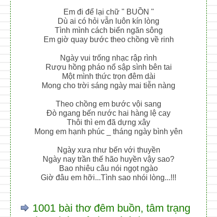
Em đi để lại chữ " BUỒN "
Dù ai có hỏi vẫn luôn kín lòng
Tình mình cách biển ngăn sông
Em giờ quay bước theo chồng về rinh
Ngày vui trống nhạc rập rình
Rượu hồng pháo nổ sập sình bên tai
Một mình thức trọn đêm dài
Mong cho trời sáng ngày mai tiễn nàng
Theo chồng em bước vội sang
Đò ngang bến nước hai hàng lệ cay
Thôi thì em đã dựng xây
Mong em hạnh phúc _ tháng ngày bình yên
Ngày xưa như bến với thuyền
Ngày nay trần thế hão huyền vậy sao?
Bao nhiêu câu nói ngọt ngào
Giờ đâu em hỡi...Tình sao nhói lòng...!!!
1001 bài thơ đêm buồn, tâm trạng