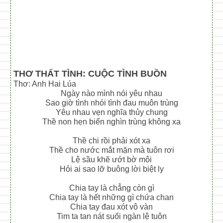
THƠ THẤT TÌNH: CUỘC TÌNH BUỒN
Thơ: Anh Hai Lúa
Ngày nào mình nói yêu nhau
Sao giờ tình nhói tình đau muôn trùng
Yêu nhau vẹn nghĩa thủy chung
Thề non hẹn biển nghìn trùng không xa
Thề chi rồi phải xót xa
Thề cho nước mắt mặn mà tuôn rơi
Lệ sầu khẽ ướt bờ môi
Hỏi ai sao lỡ buông lời biệt ly
Chia tay là chẳng còn gì
Chia tay là hết những gì chứa chan
Chia tay đau xót vô vàn
Tim ta tan nát suối ngàn lệ tuôn