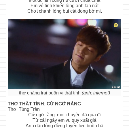
Một dư âm cùng nụ cười chua chát
Em vô tình khiến lòng anh tan nát
Chợt chạnh lòng bụi cát đọng bờ mi.
thơ chàng trai buồn vì thất tình
(ảnh: internet)
THƠ THẤT TÌNH: CỨ NGỠ RẰNG
Thơ: Tùng Trần
Cứ ngỡ rằng..mọi chuyện đã qua đi
Từ cái ngày em vu quy xuất giá
Anh dặn lòng đừng luyến lưu buồn bã