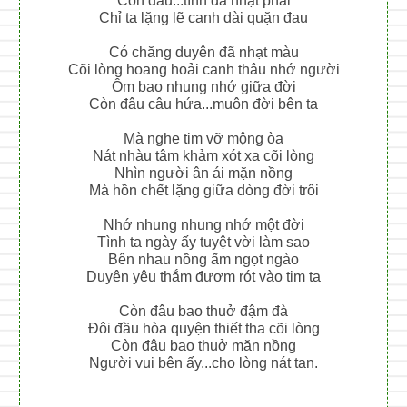
Còn đâu...tình đã nhạt phai
Chỉ ta lặng lẽ canh dài quặn đau
Có chăng duyên đã nhạt màu
Cõi lòng hoang hoải canh thâu nhớ người
Ôm bao nhung nhớ giữa đời
Còn đâu câu hứa...muôn đời bên ta
Mà nghe tim vỡ mộng òa
Nát nhàu tâm khảm xót xa cõi lòng
Nhìn người ân ái mặn nồng
Mà hồn chết lặng giữa dòng đời trôi
Nhớ nhung nhung nhớ một đời
Tình ta ngày ấy tuyệt vời làm sao
Bên nhau nồng ấm ngọt ngào
Duyên yêu thắm đượm rót vào tim ta
Còn đâu bao thuở đậm đà
Đôi đầu hòa quyện thiết tha cõi lòng
Còn đâu bao thuở mặn nồng
Người vui bên ấy...cho lòng nát tan.