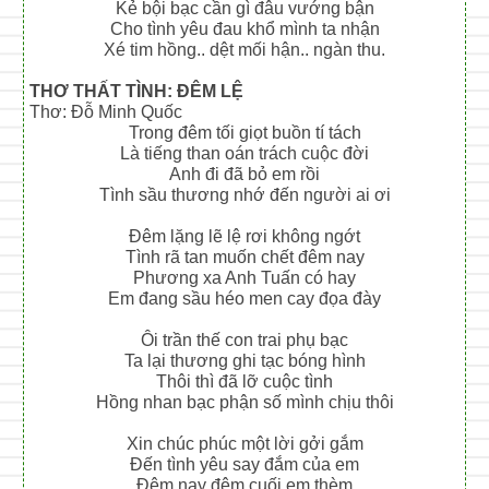
Kẻ bội bạc cần gì đâu vướng bận
Cho tình yêu đau khổ mình ta nhận
Xé tim hồng.. dệt mối hận.. ngàn thu.
THƠ THẤT TÌNH: ĐÊM LỆ
Thơ: Đỗ Minh Quốc
Trong đêm tối giọt buồn tí tách
Là tiếng than oán trách cuộc đời
Anh đi đã bỏ em rồi
Tình sầu thương nhớ đến người ai ơi
Đêm lặng lẽ lệ rơi không ngớt
Tình rã tan muốn chết đêm nay
Phương xa Anh Tuấn có hay
Em đang sầu héo men cay đọa đày
Ôi trần thế con trai phụ bạc
Ta lại thương ghi tạc bóng hình
Thôi thì đã lỡ cuộc tình
Hồng nhan bạc phận số mình chịu thôi
Xin chúc phúc một lời gởi gắm
Đến tình yêu say đắm của em
Đêm nay đêm cuối em thèm