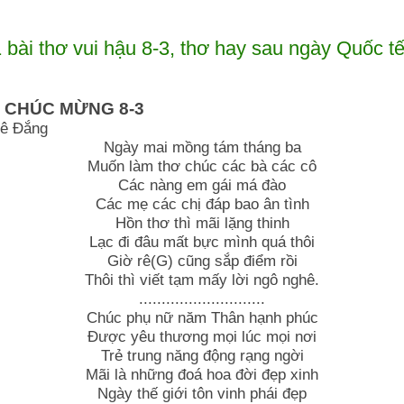
 bài thơ vui hậu 8-3, thơ hay sau ngày Quốc t
 CHÚC MỪNG 8-3
hê Đắng
Ngày mai mồng tám tháng ba
Muốn làm thơ chúc các bà các cô
Các nàng em gái má đào
Các mẹ các chị đáp bao ân tình
Hồn thơ thì mãi lặng thinh
Lạc đi đâu mất bực mình quá thôi
Giờ rê(G) cũng sắp điểm rồi
Thôi thì viết tạm mấy lời ngô nghê.
............................
Chúc phụ nữ năm Thân hạnh phúc
Được yêu thương mọi lúc mọi nơi
Trẻ trung năng động rạng ngời
Mãi là những đoá hoa đời đẹp xinh
Ngày thế giới tôn vinh phái đẹp