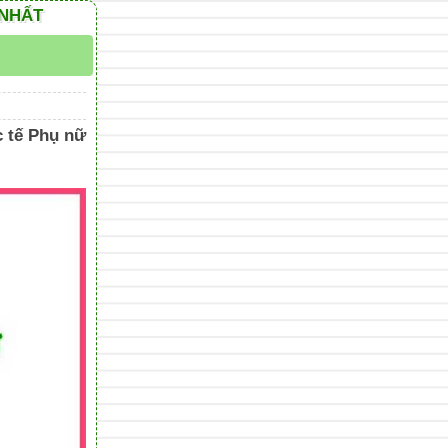
 NHẤT
c tế Phụ nữ