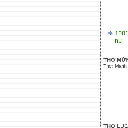
1001
nữ
THƠ MỪN
Thơ: Mạnh
THƠ LỤC