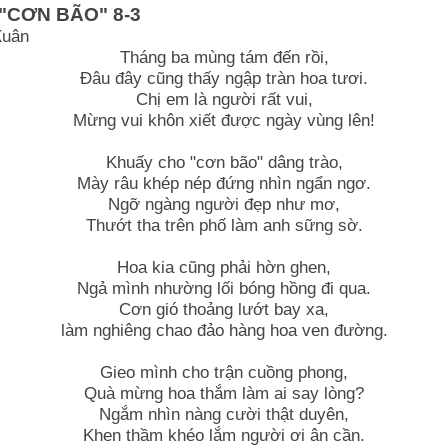
 "CƠN BÃO" 8-3
Xuân
Tháng ba mùng tám đến rồi,
Đâu đây cũng thấy ngập tràn hoa tươi.
Chị em là người rất vui,
Mừng vui khôn xiết được ngày vùng lên!
Khuấy cho "cơn bão" dâng trào,
Mày râu khép nép đứng nhìn ngẩn ngơ.
Ngỡ ngàng người đẹp như mơ,
Thướt tha trên phố làm anh sững sờ.
Hoa kia cũng phải hờn ghen,
Ngả mình nhường lối bóng hồng đi qua.
Cơn gió thoảng lướt bay xa,
làm nghiêng chao đảo hàng hoa ven đường.
Gieo mình cho trận cuồng phong,
Quà mừng hoa thắm làm ai say lòng?
Ngắm nhìn nàng cười thật duyên,
Khen thầm khéo lắm người ơi ân cần.