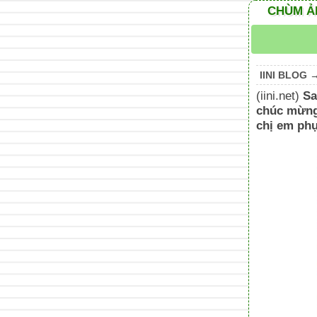
CHÙM ẢN
IINI BLOG
(iini.net)
Sa
chúc mừng 
chị em phụ