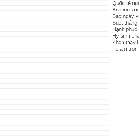
Quốc tế ng
Anh xin xuố
Bao ngày v
Suốt tháng
Hạnh phúc 
Hy sinh ch
Khen thay l
Tổ ấm tròn