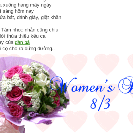
a xuống hạng mấy ngày
ổi sáng hôm nay
a bát, đánh giày, giặt khăn
Tám nhọc nhằn cũng chịu
ời thừa thiếu kêu ca
ày của
đàn bà
i cọ cho ra đứng đường..