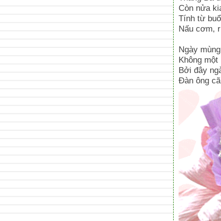
Còn nửa ki
Tính từ bu
Nấu cơm, rử
Ngày mùng 
Không một l
Bởi đây ng
Đàn ông cã