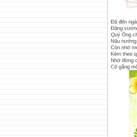
Đã đến ngà
Đăng vương
Quý Ông ch
Nấu nướng n
Còn nhớ mu
Kèm theo qu
Nhớ đừng ch
Cố gắng một