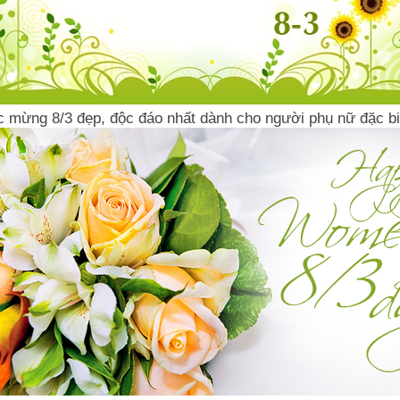
c mừng 8/3 đẹp, độc đáo nhất dành cho người phụ nữ đặc bi