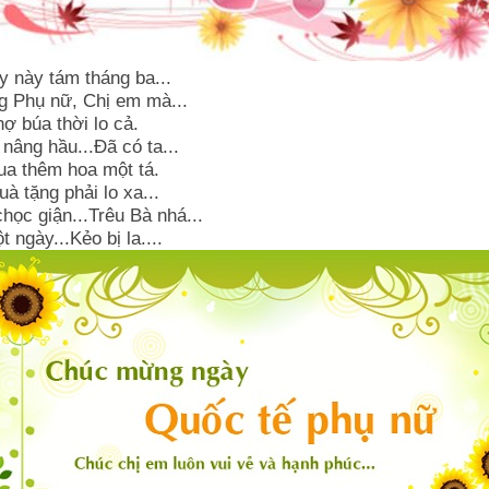
y này tám tháng ba...
 Phụ nữ, Chị em mà...
ợ búa thời lo cả.
âng hầu...Đã có ta...
a thêm hoa một tá.
à tặng phải lo xa...
ọc giận...Trêu Bà nhá...
 ngày...Kẻo bị la....