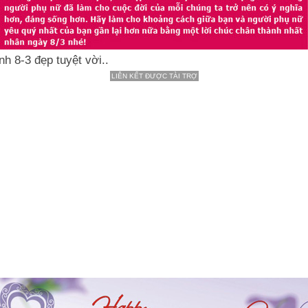
h 8-3 đẹp tuyệt vời..
LIÊN KẾT ĐƯỢC TÀI TRỢ