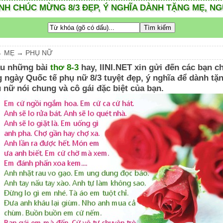
H CHÚC MỪNG 8/3 ĐẸP, Ý NGHĨA DÀNH TẶNG MẸ, N
→
MẸ
→
PHỤ NỮ
u những bài
thơ 8-3
hay, IINI.NET xin gửi đến các bạn 
ngày Quốc tế phụ nữ 8/3 tuyệt đẹp, ý nghĩa để dành tặ
 nữ nói chung và cô gái đặc biệt của bạn.