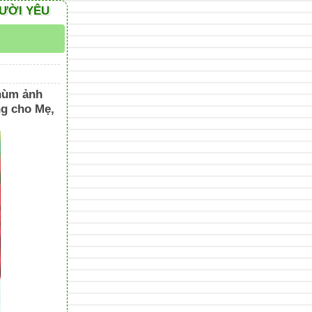
GƯỜI YÊU
chùm ảnh
ng cho Mẹ,