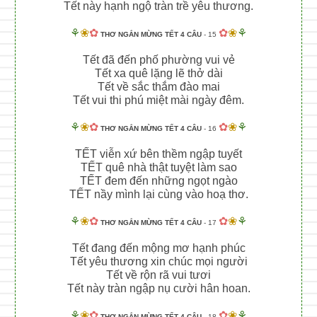
Tết này hạnh ngộ tràn trề yêu thương.
⚘
❀
✿
✿
❀
⚘
THƠ NGẮN MỪNG TẾT 4 CÂU
- 15
Tết đã đến phố phường vui vẻ
Tết xa quê lặng lẽ thở dài
Tết về sắc thắm đào mai
Tết vui thi phú miệt mài ngày đêm.
⚘
❀
✿
✿
❀
⚘
THƠ NGẮN MỪNG TẾT 4 CÂU
- 16
TẾT viễn xứ bên thềm ngập tuyết
TẾT quê nhà thật tuyệt làm sao
TẾT đem đến những ngọt ngào
TẾT nầy mình lại cùng vào hoạ thơ.
⚘
❀
✿
✿
❀
⚘
THƠ NGẮN MỪNG TẾT 4 CÂU
- 17
Tết đang đến mộng mơ hạnh phúc
Tết yêu thương xin chúc mọi người
Tết về rộn rã vui tươi
Tết này tràn ngập nụ cười hân hoan.
⚘
❀
✿
✿
❀
⚘
THƠ NGẮN MỪNG TẾT 4 CÂU
- 18