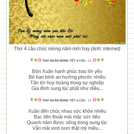
Thơ 4 câu chúc mừng năm mới hay
(ảnh: internet)
⚘
❀
✿
✿
❀
⚘
THƠ NGẮN MỪNG TẾT 4 CÂU
- 21
Đón Xuân hạnh phúc trao lời yêu
Bè bạn bình an hưởng phước nhiều
Tấn tới huy hoàng trong sự nghiệp
Gia đình sung túc phất như diều...
⚘
❀
✿
✿
❀
⚘
THƠ NGẮN MỪNG TẾT 4 CÂU
- 21
Xuân đến chúc nhau sức khỏe nhiều
Bạc tiền thoải mái mặc sức tiêu
Quanh năm được sống trong sung túc
Vẫn mãi xinh tươi thật mỹ miều...