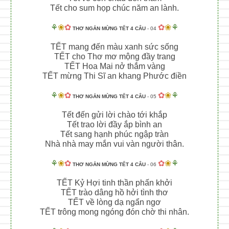
Tết cho sum họp chúc năm an lành.
⚘
❀
✿
✿
❀
⚘
THƠ NGẮN MỪNG TẾT 4 CÂU
- 04
TẾT mang đến màu xanh sức sống
TẾT cho Thơ mơ mộng đầy trang
TẾT Hoa Mai nở thắm vàng
TẾT mừng Thi Sĩ an khang Phước điền
⚘
❀
✿
✿
❀
⚘
THƠ NGẮN MỪNG TẾT 4 CÂU
- 05
Tết đến gửi lời chào tới khắp
Tết trao lời đầy ắp bình an
Tết sang hạnh phúc ngập tràn
Nhà nhà may mắn vui vàn người thân.
⚘
❀
✿
✿
❀
⚘
THƠ NGẮN MỪNG TẾT 4 CÂU
- 06
TẾT Kỷ Hợi tinh thần phấn khởi
TẾT trào dâng hồ hởi tình thơ
TẾT về lòng dạ ngẩn ngơ
TẾT trông mong ngóng đón chờ thi nhân.