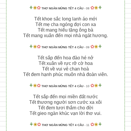
⚘
❀
✿
✿
❀
⚘
THƠ NGẮN MỪNG TẾT 4 CÂU
- 08
Tết khoe sắc long lanh áo mới
Tết mẹ cha ngóng đợi con xa
Tết mang hiếu tặng ông bà
Tết mang xuân đến mọi nhà ngát hương.
⚘
❀
✿
✿
❀
⚘
THƠ NGẮN MỪNG TẾT 4 CÂU
- 09
Tết sắp đến hoa đào hé nở
Tết xuân về rực rỡ cờ hoa
Tết về vui vẻ chan hoà
Tết đem hạnh phúc muôn nhà đoàn viên.
⚘
❀
✿
✿
❀
⚘
THƠ NGẮN MỪNG TẾT 4 CÂU
- 10
Tết sắp đến mọi miền đất nước
Tết thương người sơn cước xa xôi
Tết đem tươi thắm cho đời
Tết gieo ngàn khúc vạn lời thơ vui.
⚘
❀
✿
✿
❀
⚘
THƠ NGẮN MỪNG TẾT 4 CÂU
- 11