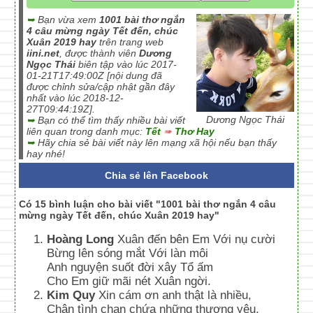
➥
Bạn vừa xem
1001 bài thơ ngắn
4 câu mừng ngày Tết đến, chúc
Xuân 2019 hay
trên trang web
iini.net
, được thành viên
Dương
Ngọc Thái
biên tập vào lúc 2017-
01-21T17:49:00Z [nội dung đã
được chỉnh sửa/cập nhật gần đây
nhất vào lúc 2018-12-
27T09:44:19Z].
Dương Ngọc Thái
➥
Bạn có thể tìm thấy nhiều bài viết
liên quan trong danh mục:
Tết
➠
Thơ Hay
➥
Hãy chia sẻ bài viết này lên mạng xã hội nếu bạn thấy
hay nhé!
Chia sẻ lên Facebook
Có 15 bình luận cho bài viết "1001 bài thơ ngắn 4 câu
mừng ngày Tết đến, chúc Xuân 2019 hay"
Hoàng Long
Xuân đến bên Em Với nụ cười
Bừng lên sóng mắt Với làn môi
Anh nguyện suốt đời xây Tổ ấm
Cho Em giữ mãi nét Xuân ngời.
Kim Quy
Xin cám ơn anh thật là nhiều,
Chân tình chan chứa những thương yêu.