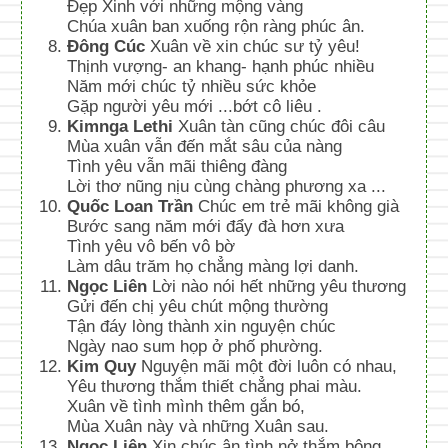
Đẹp Xinh với những mộng vàng
Chúa xuân ban xuống rộn ràng phúc ân.
Đông Cúc
Xuân về xin chúc sư tỷ yêu!
Thịnh vượng- an khang- hạnh phúc nhiều
Năm mới chúc tỷ nhiều sức khỏe
Gặp người yêu mới ...bớt cô liêu .
Kimnga Lethi
Xuân tàn cũng chúc đôi câu
Mùa xuân vẫn đến mắt sâu của nàng
Tình yêu vẫn mãi thiêng đàng
Lời thơ nũng nịu cùng chàng phương xa ...
Quốc Loan Trần
Chúc em trẻ mãi không già
Bước sang năm mới đẩy đà hơn xưa
Tình yêu vô bến vô bờ
Làm dâu trăm họ chẳng màng lợi danh.
Ngọc Liên
Lời nào nói hết những yêu thương
Gửi đến chị yêu chút mộng thường
Tận đáy lòng thành xin nguyện chúc
Ngày nao sum họp ở phố phường.
Kim Quy
Nguyện mãi một đời luôn có nhau,
Yêu thương thắm thiết chẳng phai màu.
Xuân về tình mình thêm gắn bó,
Mùa Xuân này và những Xuân sau.
Ngọc Liên
Xin chúc ân tình nở thắm bông