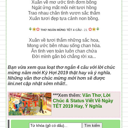
Xuân về mơ ước tình đơm bông
Ngát ửng mắt môi nét tươi hồng
Trao nhau chân tình vươn sắc thắm
Xuân tươi đẹp tựa cảnh non bồng.
⚘
❀
✿
✿
❀
⚘
THƠ NGẮN MỪNG TẾT 4 CÂU
- 21
Xuân về tươi thắm những sắc hoa,
Mong ước bên nhau sống chan hòa.
Ân tình vẹn toàn luôn chan chứa
Đời mình gắn bó chẳng rời xa...
Bạn vừa xem qua loạt thơ ngắn 4 câu với lời chúc
mừng năm mới Kỷ Hợi 2019 thật hay và ý nghĩa.
Những vần thơ chúc mừng mới hơn sẽ được
iini.net cập nhật sớm nhất!..
***Xem thêm:
Văn Thơ, Lời
Chúc & Status Viết Về Ngày
TẾT 2019 Hay, Ý Nghĩa