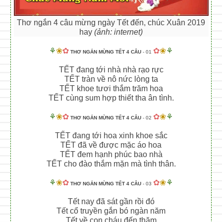
Thơ ngắn 4 câu mừng ngày Tết đến, chúc Xuân 2019
hay
(ảnh: internet)
⚘
❀
✿
✿
❀
⚘
THƠ NGẮN MỪNG TẾT 4 CÂU
- 01
TẾT đang tới nhà nhà rạo rực
TẾT tràn về nô nức lòng ta
TẾT khoe tươi thắm trăm hoa
TẾT cùng sum hợp thiết tha ân tình.
⚘
❀
✿
✿
❀
⚘
THƠ NGẮN MỪNG TẾT 4 CÂU
- 02
TẾT đang tới hoa xinh khoe sắc
TẾT đã về được mặc áo hoa
TẾT đem hạnh phúc bao nhà
TẾT cho đào thắm mặn mà tình thân.
⚘
❀
✿
✿
❀
⚘
THƠ NGẮN MỪNG TẾT 4 CÂU
- 03
Tết nay đã sát gần rồi đó
Tết cổ truyền gắn bó ngàn năm
Tết về con cháu đến thăm