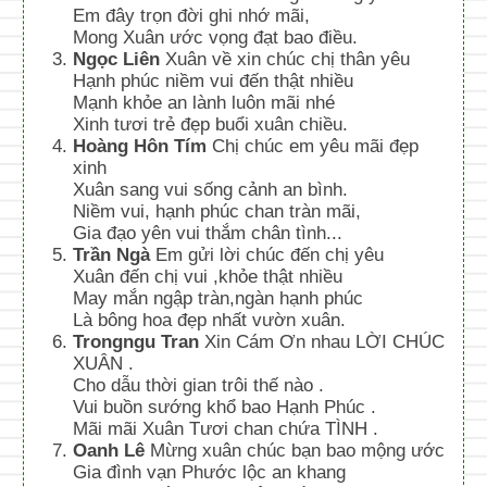
Em đây trọn đời ghi nhớ mãi,
Mong Xuân ước vọng đạt bao điều.
Ngọc Liên
Xuân về xin chúc chị thân yêu
Hạnh phúc niềm vui đến thật nhiều
Mạnh khỏe an lành luôn mãi nhé
Xinh tươi trẻ đẹp buổi xuân chiều.
Hoàng Hôn Tím
Chị chúc em yêu mãi đẹp
xinh
Xuân sang vui sống cảnh an bình.
Niềm vui, hạnh phúc chan tràn mãi,
Gia đạo yên vui thắm chân tình...
Trần Ngà
Em gửi lời chúc đến chị yêu
Xuân đến chị vui ,khỏe thật nhiều
May mắn ngập tràn,ngàn hạnh phúc
Là bông hoa đẹp nhất vườn xuân.
Trongngu Tran
Xin Cám Ơn nhau LỜI CHÚC
XUÂN .
Cho dẫu thời gian trôi thế nào .
Vui buồn sướng khổ bao Hạnh Phúc .
Mãi mãi Xuân Tươi chan chứa TÌNH .
Oanh Lê
Mừng xuân chúc bạn bao mộng ước
Gia đình vạn Phước lộc an khang