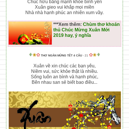
Chúc hữu bằng mạnh khỏe bình yên
Xuân gieo vui khắp mọi miền
Nhà nhà hạnh phúc an nhiên xum vầy.
***Xem thêm:
Chùm thơ khoán
thủ Chúc Mừng Xuân Mới
2019 hay, ý nghĩa
⚘
❀
✿
✿
❀
⚘
THƠ NGẮN MỪNG TẾT 4 CÂU
- 21
Xuân về xin chúc các bạn yêu,
Niềm vui, sức khỏe thật là nhiều.
Sống luôn an bình và hạnh phúc,
Bên nhau san sẻ biết bao điều...