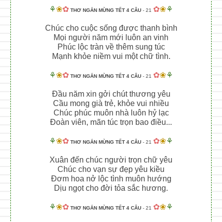
⚘
❀
✿
✿
❀
⚘
THƠ NGẮN MỪNG TẾT 4 CÂU
- 21
Chúc cho cuộc sống được thanh bình
Mọi người năm mới luôn an vinh
Phúc lộc tràn về thêm sung túc
Mạnh khỏe niềm vui một chữ tình.
⚘
❀
✿
✿
❀
⚘
THƠ NGẮN MỪNG TẾT 4 CÂU
- 21
Đầu năm xin gởi chút thương yêu
Cầu mong già trẻ, khỏe vui nhiều
Chúc phúc muôn nhà luôn hỷ lạc
Đoàn viên, mãn túc trọn bao điều...
⚘
❀
✿
✿
❀
⚘
THƠ NGẮN MỪNG TẾT 4 CÂU
- 21
Xuân đến chúc người trọn chữ yêu
Chúc cho vạn sự đẹp yêu kiều
Đơm hoa nở lộc tình muôn hướng
Dịu ngọt cho đời tỏa sắc hương.
⚘
❀
✿
✿
❀
⚘
THƠ NGẮN MỪNG TẾT 4 CÂU
- 21