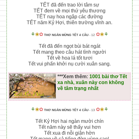
TẾT đã đến trao lời tâm sự
TẾT đem về mọi thứ yêu thương
TẾT nay hoa ngập các đường
TẾT năm Kỷ Hợi, thiên trường vĩnh an.
⚘
❀
✿
✿
❀
⚘
THƠ NGẮN MỪNG TẾT 4 CÂU
- 12
Tết đã đến ngọt bùi bát ngát
Tết mang theo câu hát tình người
Tết về hoa lá tốt tươi
Tết vui phấn khởi nụ cười xuân sang.
***Xem thêm:
1001 bài thơ Tết
xa nhà, xuân này con không
về tâm trạng nhất
⚘
❀
✿
✿
❀
⚘
THƠ NGẮN MỪNG TẾT 4 CÂU
- 13
Tết Kỷ Hợi hai ngàn mười chín
Tết năm này sẽ thấy vui hơn
Tết xua đi nỗi giận hờn
Tết mang về cả tiếng đờn vùng cao!