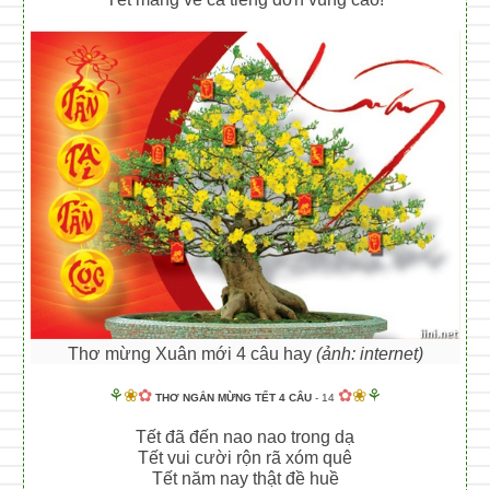
Thơ mừng Xuân mới 4 câu hay
(ảnh: internet)
⚘
❀
✿
✿
❀
⚘
THƠ NGẮN MỪNG TẾT 4 CÂU
- 14
Tết đã đến nao nao trong dạ
Tết vui cười rộn rã xóm quê
Tết năm nay thật đề huề