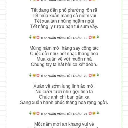
Tết đang đến phố phường rộn rã
Tết mùa xuân mang cả niềm vui
Tết xua tan những ngậm ngùi
Tết nâng ly rượu bạn tui sum vầy.
⚘
❀
✿
✿
❀
⚘
THƠ NGẮN MỪNG TẾT 4 CÂU
- 19
Mừng năm mới hăng say công tác
Cuộc đời như nốt nhạc thăng hoa
Mua xuân về với muôn nhà
Chung tay ta hát bài ca kết đoàn.
⚘
❀
✿
✿
❀
⚘
THƠ NGẮN MỪNG TẾT 4 CÂU
- 20
Xuân về sớm lung linh áo mới
Nụ cười tươi như gợi tình ta
Chúc anh chị bạn gần xa
Sang xuân hạnh phúc thăng hoa rạng ngời.
⚘
❀
✿
✿
❀
⚘
THƠ NGẮN MỪNG TẾT 4 CÂU
- 21
Một năm mới an khang vui vẻ