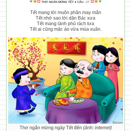
⚘
❀
✿
✿
❀
⚘
THƠ NGẮN MỪNG TẾT 4 CÂU
- 07
Tết mang tới muôn phần may mắn
Tết nhớ sao lời dặn Bác xưa
Tết mang lành phủ rách tưa
Tết ai cũng mặc áo vừa mùa xuân.
Thơ ngắn mừng ngày Tết đến
(ảnh: internet)