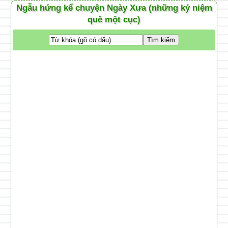
Ngẫu hứng kể chuyện Ngày Xưa (những kỷ niệm
quê một cục)