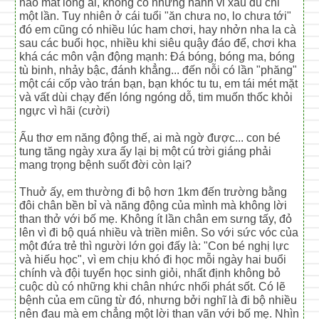
nào mất lòng ai, không có những hành vi xấu dù chỉ
một lần. Tuy nhiên ở cái tuổi "ăn chưa no, lo chưa tới"
đó em cũng có nhiều lúc ham chơi, hay nhởn nha la cà
sau các buổi học, nhiều khi siêu quậy đáo để, chơi kha
khá các môn vận động mạnh: Đá bóng, bóng ma, bóng
tù binh, nhảy bậc, đánh khẳng... đến nỗi có lần "phăng"
một cái cốp vào trán bạn, bạn khóc tu tu, em tái mét mặt
và vất dùi chạy đến lóng ngóng dỗ, tim muốn thốc khỏi
ngực vì hãi (cười)
Ấu thơ em năng động thế, ai mà ngờ được... con bé
tung tăng ngày xưa ấy lại bị một cú trời giáng phải
mang trọng bệnh suốt đời còn lại?
Thuở ấy, em thường đi bộ hơn 1km đến trường bằng
đôi chân bền bỉ và năng động của mình mà không lời
than thở với bố mẹ. Không ít lần chân em sưng tấy, đỏ
lên vì đi bộ quá nhiều và triền miên. So với sức vóc của
một đứa trẻ thì người lớn gọi đấy là: "Con bé nghị lực
và hiếu học", vì em chịu khó đi học mỗi ngày hai buổi
chính và đội tuyển học sinh giỏi, nhất định không bỏ
cuộc dù có những khi chân nhức nhối phát sốt. Có lẽ
bệnh của em cũng từ đó, nhưng bởi nghĩ là đi bộ nhiều
nên đau mà em chẳng một lời than vãn với bố mẹ. Nhìn