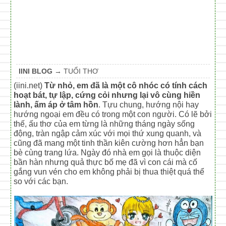
IINI BLOG
→
TUỔI THƠ
(iini.net)
Từ nhỏ, em đã là một cô nhóc có tính cách
hoạt bát, tự lập, cứng cỏi nhưng lại vô cùng hiền
lành, ấm áp ở tâm hồn
. Tựu chung, hướng nội hay
hướng ngoại em đều có trong một con người. Có lẽ bởi
thế, ấu thơ của em từng là những tháng ngày sống
động, tràn ngập cảm xúc với mọi thứ xung quanh, và
cũng đã mang một tinh thần kiên cường hơn hẳn bạn
bè cùng trang lứa. Ngày đó nhà em gọi là thuộc diện
bần hàn nhưng quả thực bố mẹ đã vì con cái mà cố
gắng vun vén cho em không phải bị thua thiệt quá thể
so với các bạn.