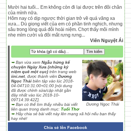
Mười hai tuổi... Em không còn đi lại được trên đôi chân
của mình nữa.
Hôm nay có dịp ngược thời gian trở về quá vãng xa
xưa... Dù giọng viết của em có phần tinh nghịch, nhưng
sâu trong lòng quá đỗi hoài niệm. Chợt thấy môi mình
nhẹ mỉm cười và đôi mắt rưng rưng...
Viên Nguyệt Ái
➥
Bạn vừa xem
Ngẫu hứng kể
chuyện Ngày Xưa (những kỷ
niệm quê một cục)
trên trang web
iini.net
, được thành viên
Dương
Ngọc Thái
biên tập vào lúc 2018-
04-04T10:31:00+01:00 [nội dung
đã được chỉnh sửa/cập nhật gần
đây nhất vào lúc 2018-10-
09T14:39:42Z].
Dương Ngọc Thái
➥
Bạn có thể tìm thấy nhiều bài viết
liên quan trong danh mục:
Tuổi Thơ
➥
Hãy chia sẻ bài viết này lên mạng xã hội nếu bạn thấy
hay nhé!
Chia sẻ lên Facebook