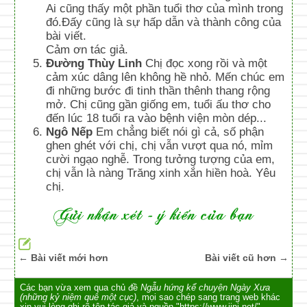
Ai cũng thấy một phần tuổi thơ của mình trong
đó.Đấy cũng là sự hấp dẫn và thành công của
bài viết.
Cảm ơn tác giả.
Đường Thùy Linh
Chị đọc xong rồi và một
cảm xúc dâng lên không hề nhỏ. Mến chúc em
đi những bước đi tinh thần thênh thang rộng
mở. Chị cũng gần giống em, tuổi ấu thơ cho
đến lúc 18 tuổi ra vào bệnh viện mòn dép...
Ngô Nếp
Em chẳng biết nói gì cả, số phận
ghen ghét với chị, chị vẫn vượt qua nó, mỉm
cười ngạo nghễ. Trong tưởng tượng của em,
chị vẫn là nàng Trăng xinh xắn hiền hoà. Yêu
chị.
← Bài viết mới hơn
Bài viết cũ hơn →
Các bạn vừa xem qua chủ đề
Ngẫu hứng kể chuyện Ngày Xưa
(những kỷ niệm quê một cục)
, mọi sao chép sang trang web khác