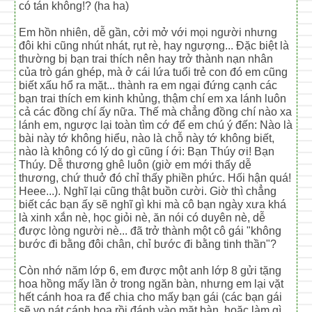
có tán không!? (ha ha)
Em hồn nhiên, dễ gần, cởi mở với mọi người nhưng
đôi khi cũng nhút nhát, rụt rè, hay ngượng... Đặc biệt là
thường bị bạn trai thích nên hay trở thành nạn nhân
của trò gán ghép, mà ở cái lứa tuổi trẻ con đó em cũng
biết xấu hổ ra mặt... thành ra em ngại đứng cạnh các
bạn trai thích em kinh khủng, thậm chí em xa lánh luôn
cả các đồng chí ấy nữa. Thế mà chẳng đồng chí nào xa
lánh em, ngược lại toàn tìm cớ để em chú ý đến: Nào là
bài này tớ không hiểu, nào là chỗ này tớ không biết,
nào là không có lý do gì cũng í ới: Bạn Thúy ơi! Bạn
Thúy. Dễ thương ghê luôn (giờ em mới thấy dễ
thương, chứ thuở đó chỉ thấy phiền phức. Hối hận quá!
Heee...). Nghĩ lại cũng thật buồn cười. Giờ thì chẳng
biết các bạn ấy sẽ nghĩ gì khi mà cô bạn ngày xưa khá
là xinh xắn nè, học giỏi nè, ăn nói có duyên nè, dễ
được lòng người nè... đã trở thành một cô gái "không
bước đi bằng đôi chân, chỉ bước đi bằng tinh thần"?
Còn nhớ năm lớp 6, em được một anh lớp 8 gửi tặng
hoa hồng mấy lần ở trong ngăn bàn, nhưng em lại vặt
hết cánh hoa ra để chia cho mấy bạn gái (các bạn gái
sẽ vo nát cánh hoa rồi đánh vào mặt bàn, hoặc làm gì