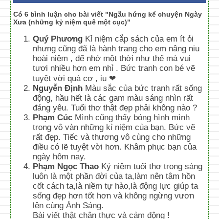
Có 6 bình luận cho bài viết "Ngẫu hứng kể chuyện Ngày
Xưa (những kỷ niệm quê một cục)"
Quý Phương
Kỉ niệm cắp sách của em ít ỏi
nhưng cũng đã là hành trang cho em nâng niu
hoài niệm , để nhớ một thời như thế mà vui
tươi nhiều hơn em nhỉ . Bức tranh con bé vẽ
tuyệt vời quá cơ , iu ❤
Nguyễn Định
Màu sắc của bức tranh rất sống
động, hầu hết là các gam màu sáng nhìn rất
đáng yêu. Tuổi thơ thật đẹp phải không nào ?
Phạm Cúc
Mình cũng thấy bóng hình mình
trong vô vàn những kỉ niệm của bạn. Bức vẽ
rất đẹp. Tiếc và thương vô cùng cho những
điều có lẽ tuyệt vời hơn. Khâm phục bạn của
ngày hôm nay.
Phạm Ngọc Thao
Kỷ niệm tuổi thơ trong sáng
luôn là một phần đời của ta,làm nên tâm hồn
cốt cách ta,là niềm tự hào,là động lực giúp ta
sống đẹp hơn tốt hơn và không ngừng vươn
lên cùng Ánh Sáng.
Bài viết thật chân thực và cảm động !