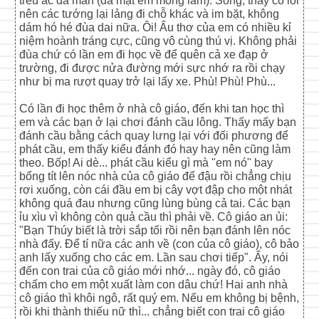
trêu ác dã man (da mặt em mỏng lắm). Song, thấy có lỗi
nên các tướng lại lảng đi chỗ khác và im bặt, không
dám hó hé đùa dai nữa. Ôi! Ấu thơ của em có nhiều kỉ
niệm hoành tráng cực, cũng vô cùng thú vị. Không phải
đùa chứ có lần em đi học về để quên cả xe đạp ở
trường, đi được nửa đường mới sực nhớ ra rồi chạy
như bị ma rượt quay trở lại lấy xe. Phù! Phù! Phù...
Có lần đi học thêm ở nhà cô giáo, đến khi tan học thì
em và các bạn ở lại chơi đánh cầu lông. Thấy mấy bạn
đánh cầu bằng cách quay lưng lại với đối phương để
phát cầu, em thấy kiểu đánh đó hay hay nên cũng làm
theo. Bốp! Ai dè... phát cầu kiểu gì mà "em nó" bay
bổng tít lên nóc nhà của cô giáo để đậu rồi chẳng chịu
rơi xuống, còn cái đầu em bị cây vợt đập cho một nhát
không quá đau nhưng cũng lùng bùng cả tai. Các bạn
ỉu xìu vì không còn quả cầu thì phải về. Cô giáo an ủi:
"Bạn Thúy biết là trời sắp tối rồi nên bạn đánh lên nóc
nhà đấy. Để tí nữa các anh về (con của cô giáo), cô bảo
anh lấy xuống cho các em. Lần sau chơi tiếp". Ấy, nói
đến con trai của cô giáo mới nhớ... ngày đó, cô giáo
chấm cho em một xuất làm con dâu chứ! Hai anh nhà
cô giáo thì khôi ngô, rất quý em. Nếu em không bị bệnh,
rồi khi thành thiếu nữ thì... chẳng biết con trai cô giáo