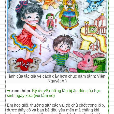
ảnh của tác giả vẽ cách đây hơn chục năm (ảnh: Viên
Nguyệt Ái)
➥
xem thêm
:
Ký ức về những lần bị ăn đòn của học
sinh ngày xưa (vui lắm nè)
Em học giỏi, thường giữ các vai trò chủ chốt trong lớp,
được thầy cô và bạn bè đều yêu mến mà chẳng khi