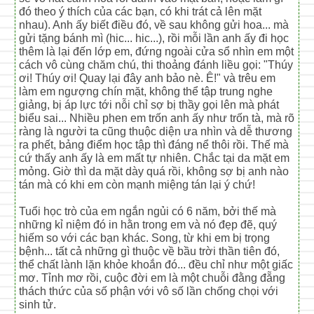
đó theo ý thích của các bạn, có khi trát cả lên mặt
nhau). Anh ấy biết điều đó, về sau không gửi hoa... mà
gửi tặng bánh mì (hic... hic...), rồi mỗi lần anh ấy đi học
thêm là lại đến lớp em, đứng ngoài cửa sổ nhìn em một
cách vô cùng chăm chú, thi thoảng đánh liều gọi: "Thúy
ơi! Thúy ơi! Quay lại đây anh bảo nè. Ê!" và trêu em
làm em ngượng chín mặt, không thể tập trung nghe
giảng, bị áp lực tới nỗi chỉ sợ bị thầy gọi lên mà phát
biểu sai... Nhiều phen em trốn anh ấy như trốn tà, mà rõ
ràng là người ta cũng thuộc diện ưa nhìn và dễ thương
ra phết, bảng điểm học tập thì đáng nể thôi rồi. Thế mà
cứ thấy anh ấy là em mất tự nhiên. Chắc tại da mặt em
mỏng. Giờ thì da mặt dày quá rồi, không sợ bị anh nào
tán mà có khi em còn mạnh miệng tán lại ý chứ!
Tuổi học trò của em ngắn ngủi có 6 năm, bởi thế mà
những kỉ niệm đó in hằn trong em và nó đẹp đẽ, quý
hiếm so với các bạn khác. Song, từ khi em bị trọng
bệnh... tất cả những gì thuộc về bầu trời thần tiên đó,
thể chất lành lặn khỏe khoắn đó... đều chỉ như một giấc
mơ. Tỉnh mơ rồi, cuộc đời em là một chuỗi đằng đẵng
thách thức của số phận với vô số lần chống chọi với
sinh tử.