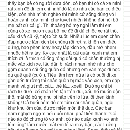
thấy bạn bè có người đưa đón, có bạn thì có cả xe mini
rất xinh để đi, em chỉ nghĩ đó là do nhà các bạn có điều
kiện, còn nhà mình nghèo thì mình cứ sống đúng với
hoàn cảnh của mình chứ tuyệt nhiên không đòi hỏi bố
mẹ bất cứ cái gì. Thi thoảng bố mẹ nghỉ làm thì em
cũng có xe mượn của bố mẹ để đi dù chiếc xe rất thô,
xấu xí và cũ kỹ, tuột xích suốt. Nhiều lúc em quen chân
đạp ngược làm xích bị chùng rồi rớt ra khiến em điêu
đứng, bao phen loay hoay lắp xích xe, dầu mỡ nhem
nhuốc hết ra tay. Kỳ cục nhất là cái quần xanh mà em
thích ơi là thích có ống rộng dài quá cổ chân thường bị
mắc vào xích xe, lâu dần bị rách nham nhở như chó
gặm quanh cái ống quần đó nhưng em vẫn mặc đi học
dù quê quê (cười). Tiếu lâm hơn nữa là có buổi đi xe
gần đến trường thì chân quần bị mắc vào xích, em đạp
mạnh và giựt một cái... thế là... xoẹt!!! Đường chỉ bị
rách từ dưới cổ chân lên tận trên đùi, xấu hổ muốn độn
thổ, mặt đỏ bừng như bị hấp trên lò lửa, ôi thẹn kinh
khủng! Cả buổi hôm đó em túm cái chân quần, ngồi
khư khư ôm của, được miễn môn thể dục. Các bạn
nam nghịch ngợm nối đuôi nhau phát liên thanh: "Cô
nào áo đỏ chứng tỏ vợ anh, cô nào quần xanh vợ anh
túm ống" làm nước mắt em té ra mấy bận, các tướng