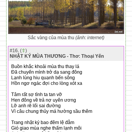
Sắc vàng của mùa thu
(ảnh: internet)
#16. (
⇧
)
NHẬT KÝ MÙA THƯƠNG - Thơ: Thoại Yến
Buồn khắc khoải mùa thu thay lá
Đã chuyển mình trở dạ sang đông
Lạnh lùng hiu quạnh bến sông
Hồn ngơ ngác đợi cho lòng xót xa
Tâm rất sợ tình ta tan vỡ
Hẹn đông về trả nợ uyên ương
Lỡ anh rẽ lối sai đường
Vì câu chung thủy má hường sầu thêm
Trang nhật ký bao đêm lệ đẫm
Gió giao mùa nghe thấm lạnh môi