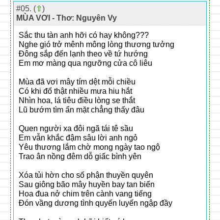
#05. (
⇧
)
MÙA VƠI - Thơ: Nguyên Vy
Sắc thu tàn anh hỡi có hay không???
Nghe gió trở mênh mông lòng thương tưởng
Đông sắp đến lạnh theo về tứ hướng
Em mơ màng qua ngưỡng cửa cô liêu
Mùa đã vơi mây tím dệt mỗi chiều
Có khi đổ thật nhiều mưa hiu hắt
Nhìn hoa, lá tiêu điều lòng se thắt
Lũ bướm tìm ẩn mặt chẳng thấy đâu
Quen người xa đôi ngã tái tê sầu
Em vẫn khắc đậm sâu lời anh ngỏ
Yêu thương lắm chờ mong ngày tao ngộ
Trao ân nồng đêm dỗ giấc bình yên
Xóa tủi hờn cho số phận thuyền quyên
Sau giông bão mây huyền bay tan biến
Hoa đua nở chim trên cành vang tiếng
Đón vầng dương tình quyến luyến ngập đầy