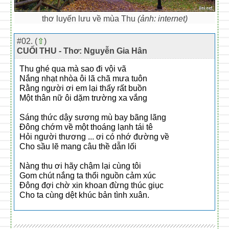
thơ luyến lưu về mùa Thu
(ảnh: internet)
#02. (
⇧
)
CUỐI THU - Thơ: Nguyễn Gia Hân
Thu ghé qua mà sao đi vội vã
Nắng nhạt nhòa ôi lã chã mưa tuôn
Rằng người ơi em lại thấy rất buồn
Một thân nữ ôi dặm trường xa vắng
Sáng thức dậy sương mù bay bãng lãng
Đông chớm về một thoáng lạnh tái tê
Hỏi người thương ... ơi có nhớ đường về
Cho sầu lẽ mang câu thề dẫn lối
Nàng thu ơi hãy chậm lại cùng tôi
Gom chút nắng ta thổi nguồn cảm xúc
Đông đợi chờ xin khoan đừng thúc giục
Cho ta cùng dệt khúc bản tình xuân.