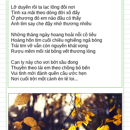
Lỡ duyên rồi ta lạc lõng đôi nơi
Tình xa mãi theo dòng đời xô đẩy
Ở phương đó em nào đâu có thấy
Anh tìm say che đậy nhớ thương nhiều
Những tháng ngày hoang hoải nỗi cô liêu
Hoàng hôn tím cuối chiều nghiêng ngả bóng
Trái tim vỡ vẫn còn nguyên khát vọng
Rượu mềm môi rát bỏng vết thương lòng
Cạn ly này cho vơi bớt sầu đong
Thuyền theo lái em theo chồng bỏ bến
Vui tình mới đành quên câu ước hẹn
Nơi cuối trời một cánh én lẻ loi...