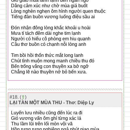
Gió giao mùa lành lạnh đến ngẩn ngơ
Dâng cảm xúc như chờ mùa giá buốt
Lòng nghèn nghẹn ôm hình người quen thuộc
Tiếng đàn buồn vương luống điệu sầu ai
Đón nhận đông lòng khắc khoải u hoài
Mưa tí tách đêm dài nghe tim lạnh
Người có hiểu cô phòng em hiu quạnh
Câu thơ buồn có chạnh nỗi lòng anh
Tim bồi hồi thổn thức mắt long lanh
Chút tình muộn mong manh chiều thu đó
Bến trống vắng con thuyền xa bở ngỡ
Chẳng lẽ nào thuyền nở bỏ bến xưa.
#18. (
⇧
)
LẠI TÀN MỘT MÙA THU - Thơ: Diệp Ly
Luyến lưu nhiều cũng đến lúc ra đi
Gió vương vấn ôm ghì từng xác lá
Thu lầm lũi trên lối mòn vội vã
Hồn rưng rưng nghiêng ngả phút giao mùa.