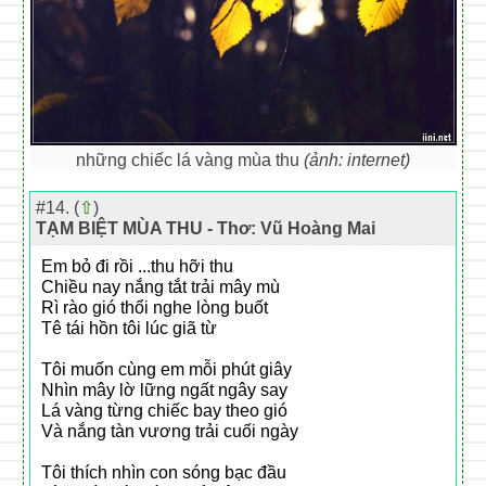
những chiếc lá vàng mùa thu
(ảnh: internet)
#14. (
⇧
)
TẠM BIỆT MÙA THU - Thơ: Vũ Hoàng Mai
Em bỏ đi rồi ...thu hỡi thu
Chiều nay nắng tắt trải mây mù
Rì rào gió thổi nghe lòng buốt
Tê tái hồn tôi lúc giã từ
Tôi muốn cùng em mỗi phút giây
Nhìn mây lờ lững ngất ngây say
Lá vàng từng chiếc bay theo gió
Và nắng tàn vương trải cuối ngày
Tôi thích nhìn con sóng bạc đầu