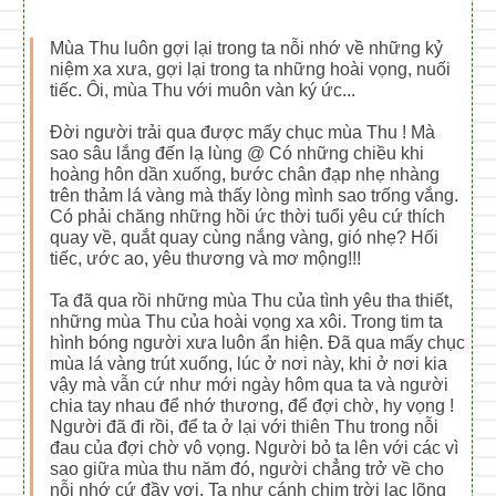
Mùa Thu luôn gợi lại trong ta nỗi nhớ về những kỷ
niệm xa xưa, gợi lại trong ta những hoài vọng, nuối
tiếc. Ôi, mùa Thu với muôn vàn ký ức...
Đời người trải qua được mấy chục mùa Thu ! Mà
sao sâu lắng đến lạ lùng @ Có những chiều khi
hoàng hôn dần xuống, bước chân đạp nhẹ nhàng
trên thảm lá vàng mà thấy lòng mình sao trống vắng.
Có phải chăng những hồi ức thời tuổi yêu cứ thích
quay về, quắt quay cùng nắng vàng, gió nhẹ? Hối
tiếc, ước ao, yêu thương và mơ mộng!!!
Ta đã qua rồi những mùa Thu của tình yêu tha thiết,
những mùa Thu của hoài vọng xa xôi. Trong tim ta
hình bóng người xưa luôn ẩn hiện. Đã qua mấy chục
mùa lá vàng trút xuống, lúc ở nơi này, khi ở nơi kia
vậy mà vẫn cứ như mới ngày hôm qua ta và người
chia tay nhau để nhớ thương, để đợi chờ, hy vọng !
Người đã đi rồi, để ta ở lại với thiên Thu trong nỗi
đau của đợi chờ vô vọng. Người bỏ ta lên với các vì
sao giữa mùa thu năm đó, người chẳng trở về cho
nỗi nhớ cứ đầy vơi. Ta như cánh chim trời lạc lõng