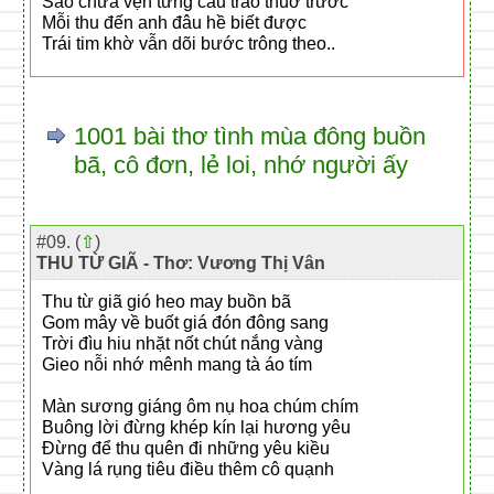
Sao chưa vẹn từng câu trao thuở trước
Mỗi thu đến anh đâu hề biết được
Trái tim khờ vẫn dõi bước trông theo..
1001 bài thơ tình mùa đông buồn
bã, cô đơn, lẻ loi, nhớ người ấy
#09. (
⇧
)
THU TỪ GIÃ - Thơ: Vương Thị Vân
Thu từ giã gió heo may buồn bã
Gom mây về buốt giá đón đông sang
Trời đìu hiu nhặt nốt chút nắng vàng
Gieo nỗi nhớ mênh mang tà áo tím
Màn sương giáng ôm nụ hoa chúm chím
Buông lời đừng khép kín lại hương yêu
Đừng để thu quên đi những yêu kiều
Vàng lá rụng tiêu điều thêm cô quạnh