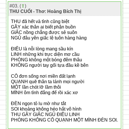
#03. (
⇧
)
THU CUỐI - Thơ: Hoàng Bích Thị
THU đã hết và tình cũng biệt
GẦY xác thân ai biết phận buồn
GIẤC nồng chẳng được sẻ suôn
NGỦ đâu yên giấc lệ tuôn hàng hàng
ĐIÊU là nỗi lòng mang sầu kín
LINH những khi trực diện mơ cầu
PHÒNG không một bóng đêm thâu
KHÔNG người tay gối tựa đầu kề bên
CÔ đơn sống nơi miền đất lạnh
QUẠNH quẽ thân ta lánh mọi người
MỘT lần chót lỡ lầm thôi
MÌNH ôm tình đắng để rồi xác xơ
ĐÈN ngọn tỏ lu mờ như tắt
SOI khoảng không héo hắt vô hình
THU GẦY GIẤC NGỦ ĐIÊU LINH
PHÒNG KHÔNG CÔ QUẠNH MỘT MÌNH ĐÈN SOI.