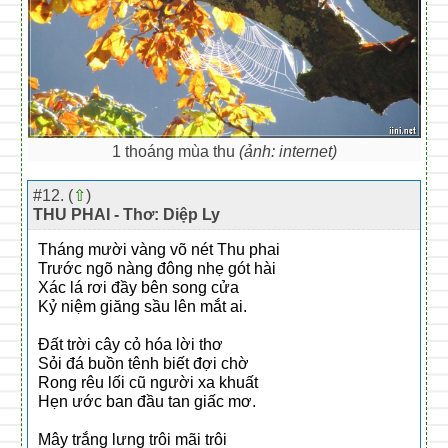
1 thoáng mùa thu
(ảnh: internet)
#12. (
⇧
)
THU PHAI - Thơ: Diệp Ly
Tháng mười vàng võ nét Thu phai
Trước ngõ nàng đông nhẹ gót hài
Xác lá rơi đầy bên song cửa
Kỷ niệm giăng sầu lên mắt ai.
Đất trời cây cỏ hóa lời thơ
Sỏi đá buồn tênh biết đợi chờ
Rong rêu lối cũ người xa khuất
Hẹn ước ban đầu tan giấc mơ.
Mây trắng lưng trôi mãi trôi