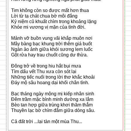
Tim không còn so được mất hơn thua
Lời từ tạ chát chua bờ môi đắng
Ký niệm cũ khuất chìm trong khoảng lặng
Khóe mi vương vị mặn của tình đời.
Mảnh vỡ buồn vung vãi khắp muôn nơi
Mây bàng bạc khung trời thêm giá buốt
Ngàn ảo ảnh giữa khói sương lem luốc
Gột rửa hay trau chuốt cũng dư thừa.
Đông trở về trong hiu hắt bụi mưa
Tìm dấu vết Thu xưa còn sót lại
Những tiếc nuối trong lời thơ khắc khoải
Đáy mộ sâu hoang dại khối chân tình.
Bạc tháng ngày mộng mị kiếp nhân sinh
Đêm trầm mặc bình minh dường xa lắm
Bèo tan hợp giữa trùng khơi thăm thẳm
Thuyền lạc bờ chìm đắm giữa dòng sâu.
Cả đất trời ...lại tàn một mùa Thu...