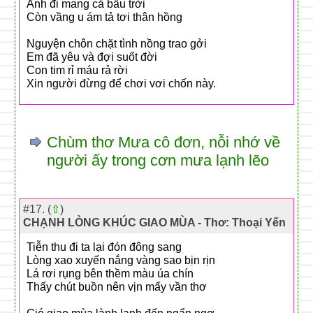
Anh đi mang cả bầu trời
Còn vầng u ám tả tơi thân hồng
Nguyện chôn chặt tình nồng trao gởi
Em đã yêu và đợi suốt đời
Con tim rỉ máu rả rời
Xin người đừng để chơi vơi chốn này.
Chùm thơ Mưa cô đơn, nỗi nhớ về
người ấy trong cơn mưa lạnh lẽo
#17. (
⇧
)
CHẠNH LÒNG KHÚC GIAO MÙA - Thơ: Thoại Yến
Tiễn thu đi ta lại đón đông sang
Lòng xao xuyến nắng vàng sao bịn rịn
Lá rơi rụng bên thềm màu úa chín
Thấy chút buồn nên vịn mấy vần thơ