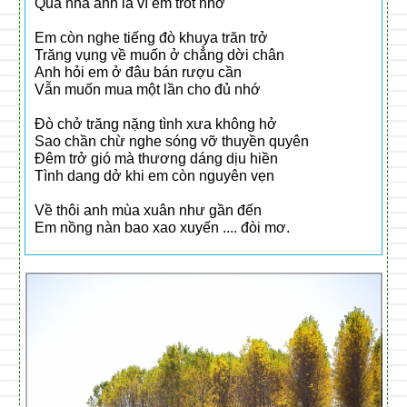
Qua nhà anh là vì em trót nhớ
Em còn nghe tiếng đò khuya trăn trở
Trăng vụng về muốn ở chẳng dời chân
Anh hỏi em ở đâu bán rượu cần
Vẫn muốn mua một lần cho đủ nhớ
Đò chở trăng nặng tình xưa không hở
Sao chần chừ nghe sóng vỡ thuyền quyên
Đêm trở gió mà thương dáng dịu hiền
Tình dang dở khi em còn nguyên vẹn
Về thôi anh mùa xuân như gần đến
Em nồng nàn bao xao xuyến .... đòi mơ.