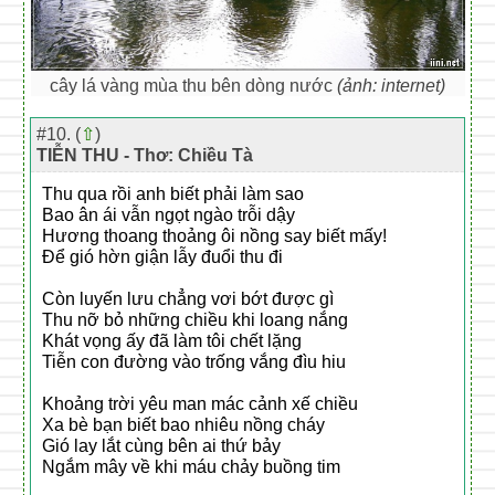
cây lá vàng mùa thu bên dòng nước
(ảnh: internet)
#10. (
⇧
)
TIỄN THU - Thơ: Chiều Tà
Thu qua rồi anh biết phải làm sao
Bao ân ái vẫn ngọt ngào trỗi dậy
Hương thoang thoảng ôi nồng say biết mấy!
Để gió hờn giận lẫy đuổi thu đi
Còn luyến lưu chẳng vơi bớt được gì
Thu nỡ bỏ những chiều khi loang nắng
Khát vọng ấy đã làm tôi chết lặng
Tiễn con đường vào trống vắng đìu hiu
Khoảng trời yêu man mác cảnh xế chiều
Xa bè bạn biết bao nhiêu nồng cháy
Gió lay lắt cùng bên ai thứ bảy
Ngắm mây về khi máu chảy buồng tim