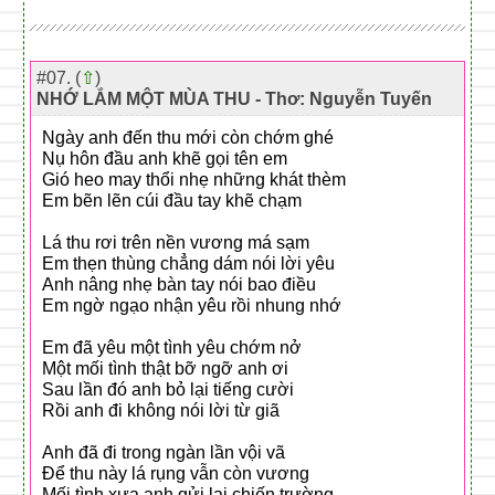
#07. (
⇧
)
NHỚ LẮM MỘT MÙA THU - Thơ: Nguyễn Tuyến
Ngày anh đến thu mới còn chớm ghé
Nụ hôn đầu anh khẽ gọi tên em
Gió heo may thổi nhẹ những khát thèm
Em bẽn lẽn cúi đầu tay khẽ chạm
Lá thu rơi trên nền vương má sạm
Em thẹn thùng chẳng dám nói lời yêu
Anh nâng nhẹ bàn tay nói bao điều
Em ngờ ngạo nhận yêu rồi nhung nhớ
Em đã yêu một tình yêu chớm nở
Một mối tình thật bỡ ngỡ anh ơi
Sau lần đó anh bỏ lại tiếng cười
Rồi anh đi không nói lời từ giã
Anh đã đi trong ngàn lần vội vã
Để thu này lá rụng vẫn còn vương
Mối tình xưa anh gửi lại chiến trường