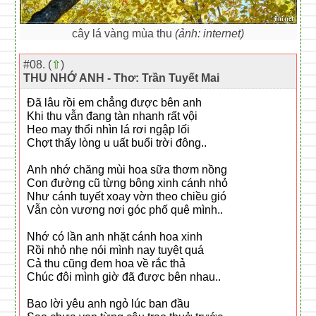
cây lá vàng mùa thu
(ảnh: internet)
#08. (
⇧
)
THU NHỚ ANH - Thơ: Trần Tuyết Mai
Đã lâu rồi em chẳng được bên anh
Khi thu vẫn đang tàn nhanh rất vội
Heo may thổi nhìn lá rơi ngập lối
Chợt thấy lòng u uất buổi trời đông..
Anh nhớ chăng mùi hoa sữa thơm nồng
Con đường cũ từng bông xinh cánh nhỏ
Như cánh tuyết xoay vờn theo chiều gió
Vẫn còn vương nơi góc phố quê mình..
Nhớ có lần anh nhặt cánh hoa xinh
Rồi nhỏ nhẹ nói mình nay tuyệt quá
Cả thu cũng đem hoa về rắc thả
Chúc đôi mình giờ đã được bên nhau..
Bao lời yêu anh ngỏ lúc ban đầu