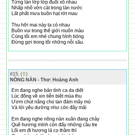
Từng làn lớp lớp đuổi xô nhau
Nhấp nhô vờn cát trong làn nước
Lất phất mưa buồn hạt rớt mau
Thu hỡi mai này ta có nhau
Buồn vui trong thế giới muôn màu
Cùng tôi em nhé chung hình bóng
Đừng gợi trong tôi những nỗi sầu.
#15. (
⇧
)
NỒNG NÀN - Thơ: Hoàng Anh
Em đang nghe bản tình ca da diết
Lúc đông về xin tiễn biệt mùa thu
Ươm chút nắng cho tan đám mây mù
Và lời yêu dường như còn đây mãi
Em đang nghe nồng nàn xuân đang chảy
Quê hương mình còn đấy những cầu tre
Lối em đi hương lá cọ thầm thì