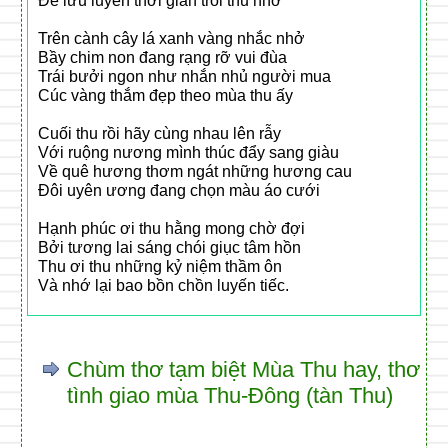
Để lưu luyến thời gian trôi thu nhớ
Trên cành cây lá xanh vàng nhắc nhở
Bầy chim non đang rạng rỡ vui đùa
Trái bưởi ngon như nhắn nhủ người mua
Cúc vàng thắm đẹp theo mùa thu ấy
Cuối thu rồi hãy cùng nhau lên rẫy
Với ruộng nương mình thúc đẩy sang giàu
Về quê hương thơm ngát những hương cau
Đôi uyên ương đang chọn màu áo cưới
Hạnh phúc ơi thu hằng mong chờ đợi
Bởi tương lai sáng chói giục tâm hồn
Thu ơi thu những kỷ niệm thầm ôn
Và nhớ lại bao bồn chồn luyến tiếc.
Chùm thơ tạm biệt Mùa Thu hay, thơ
tình giao mùa Thu-Đông (tàn Thu)