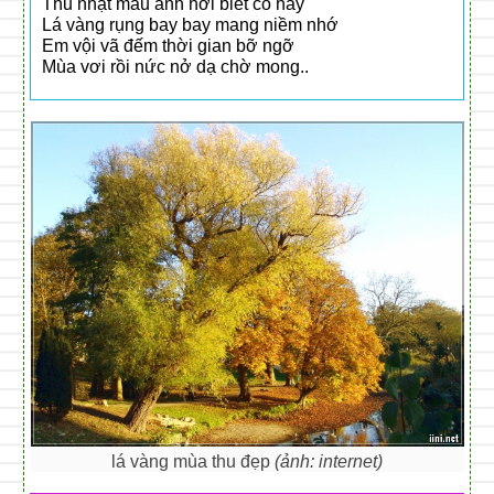
Thu nhạt màu anh hỡi biết có hay
Lá vàng rụng bay bay mang niềm nhớ
Em vội vã đếm thời gian bỡ ngỡ
Mùa vơi rồi nức nở dạ chờ mong..
lá vàng mùa thu đẹp
(ảnh: internet)