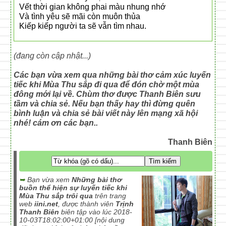
Vết thời gian không phai màu nhung nhớ
Và tình yêu sẽ mãi còn muôn thủa
Kiếp kiếp người ta sẽ vẫn tìm nhau.
(đang còn cập nhật...)
Các bạn vừa xem qua
những bài thơ cảm xúc luyến
tiếc khi Mùa Thu sắp đi qua
để đón chờ một mùa
đông mới lại về. Chùm thơ được Thanh Biên sưu
tầm và chia sẻ. Nếu bạn thấy hay thì đừng quên
bình luận và chia sẻ bài viết này lên mạng xã hội
nhé! cám ơn các bạn..
Thanh Biên
➥
Bạn vừa xem
Những bài thơ
buồn thể hiện sự luyến tiếc khi
Mùa Thu sắp trôi qua
trên trang
web
iini.net
, được thành viên
Trịnh
Thanh Biên
biên tập vào lúc 2018-
10-03T18:02:00+01:00 [nội dung