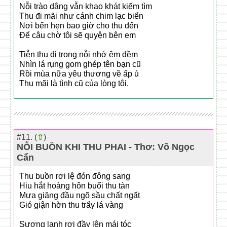
Nỗi trào dâng vẫn khao khát kiếm tìm
Thu đi mãi như cánh chim lạc biển
Nơi bến hẹn bao giờ cho thu đến
Để câu chờ tôi sẽ quyện bên em
Tiễn thu đi trong nỗi nhớ êm đềm
Nhìn lá rụng gom ghép tên bạn cũ
Rồi mùa nữa yêu thương về ấp ủ
Thu mãi là tình cũ của lòng tôi.
#11. (
⇧
)
NỖI BUỒN KHI THU PHAI - Thơ: Võ Ngọc
Cẩn
Thu buồn rơi lệ đón đông sang
Hiu hắt hoàng hôn buổi thu tàn
Mưa giăng đầu ngõ sầu chất ngất
Gió giận hờn thu trẩy lá vàng
Sương lạnh rơi đầy lên mái tóc