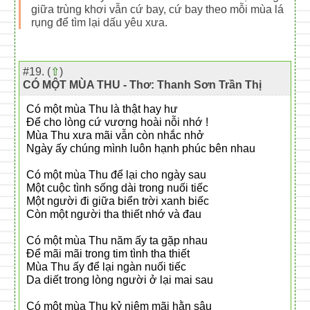
giữa trùng khơi vẫn cứ bay, cứ bay theo mỗi mùa lá
rụng để tìm lại dấu yêu xưa.
#19. (
⇧
)
CÓ MỘT MÙA THU - Thơ: Thanh Sơn Trần Thị
Có một mùa Thu là thật hay hư
Để cho lòng cứ vương hoài nỗi nhớ !
Mùa Thu xưa mãi vẫn còn nhắc nhở
Ngày ấy chúng mình luôn hạnh phúc bên nhau
Có một mùa Thu để lại cho ngày sau
Một cuộc tình sống dài trong nuối tiếc
Một người đi giữa biển trời xanh biếc
Còn một người tha thiết nhớ và đau
Có một mùa Thu năm ấy ta gặp nhau
Để mãi mãi trong tim tình tha thiết
Mùa Thu ấy để lại ngàn nuối tiếc
Da diết trong lòng người ở lại mai sau
Có một mùa Thu kỷ niệm mãi hằn sâu