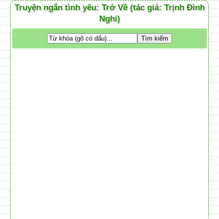
Truyện ngắn tình yêu: Trở Về (tác giả: Trịnh Đình
Nghi)