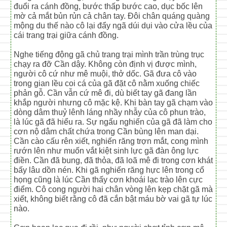
đuổi ra cánh đồng, bước thấp bước cao, dục bốc lên
mờ cả mắt bủn rủn cả chân tay. Đôi chân quáng quàng
mộng du thế nào cô lại đẩy ngã dúi dụi vào cửa lều của
cái trang trại giữa cánh đồng.
Nghe tiếng động gã chủ trang trại mình trần trùng trục
chạy ra đỡ Cần dậy. Không còn định vị được mình,
người cô cứ như mê muội, thở dốc. Gã đưa cô vào
trong gian lều coi cá của gã đặt cô nằm xuống chiếc
phản gỗ. Cần vẫn cứ mê đi, dù biết tay gã đang lần
khắp người nhưng cô mặc kệ. Khi bàn tay gã chạm vào
dòng dâm thuỷ lênh láng nhầy nhẫy của cô phun trào,
là lúc gã đã hiểu ra. Sự ngấu nghiến của gã đã làm cho
cơn nộ dâm chất chứa trong Cần bùng lên man dại.
Cần cào cấu rên xiết, nghiến răng trợn mắt, cong mình
rướn lên như muốn vắt kiệt sinh lực gã đàn ông lực
điền. Cần đã bung, đã thỏa, đã loã mê đi trong cơn khát
bấy lâu dồn nén. Khi gã nghiến răng hực lên trong cổ
họng cũng là lúc Cần thấy cơn khoái lạc trào lên cực
điểm. Cô cong người hai chân vòng lên kẹp chặt gã mà
xiết, không biết rằng cô đã cắn bật máu bờ vai gã tự lúc
nào.