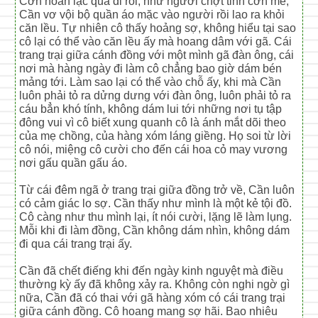
Cơn hoan lạc qua đi rồi, như người chợt tỉnh cơn mê,
Cần vơ vội bộ quần áo mặc vào người rồi lao ra khỏi
căn lều. Tự nhiên cô thấy hoảng sợ, không hiểu tại sao
cô lại có thể vào căn lều ấy mà hoang dâm với gã. Cái
trang trại giữa cánh đồng với một mình gã đàn ông, cái
nơi mà hàng ngày đi làm cô chẳng bao giờ dám bén
mảng tới. Làm sao lại có thể vào chỗ ấy, khi mà Cần
luôn phải tỏ ra dửng dưng với đàn ông, luôn phải tỏ ra
cáu bẳn khó tính, không dám lui tới những nơi tụ tập
đông vui vì cô biết xung quanh cô là ánh mắt dõi theo
của mẹ chồng, của hàng xóm láng giềng. Họ soi từ lời
cô nói, miệng cô cười cho đến cái hoa cỏ may vương
nơi gấu quần gấu áo.
Từ cái đêm ngã ở trang trại giữa đồng trở về, Cần luôn
có cảm giác lo sợ. Cần thấy như mình là một kẻ tội đồ.
Cô càng như thu mình lại, ít nói cười, lặng lẽ làm lụng.
Mỗi khi đi làm đồng, Cần không dám nhìn, không dám
đi qua cái trang trại ấy.
Cần đã chết điếng khi đến ngày kinh nguyệt mà điều
thường kỳ ấy đã không xảy ra. Không còn nghi ngờ gì
nữa, Cần đã có thai với gã hàng xóm có cái trang trại
giữa cánh đồng. Cô hoang mang sợ hãi. Bao nhiêu