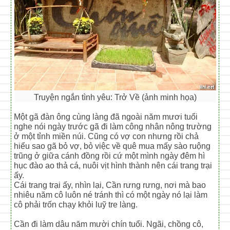
Truyện ngắn tình yêu: Trở Về (ảnh minh họa)
Một gã đàn ông cùng làng đã ngoài năm mươi tuổi
nghe nói ngày trước gã đi làm công nhân nông trường
ở một tỉnh miền núi. Cũng có vợ con nhưng rồi chả
hiểu sao gã bỏ vợ, bỏ việc về quê mua mấy sào ruộng
trũng ở giữa cánh đồng rồi cứ một mình ngày đêm hì
hục đào ao thả cá, nuôi vịt hình thành nên cái trang trại
ấy.
Cái trang trại ấy, nhìn lại, Cần rưng rưng, nơi mà bao
nhiêu năm cô luôn né tránh thì có một ngày nó lại làm
cô phải trốn chạy khỏi luỹ tre làng.
Cần đi làm dâu năm mười chín tuổi. Ngãi, chồng cô,