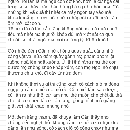
người rồi lăn ra mà ngủ còn đỡ khổ, hơn là cứ ngả cái
lưng là lại thấy toàn thân bừng bừng như bốc hoả. Có
những khi vã quá thì nhét cả mấy ngón tay vào mà
khua khoắng, nước nôi nhớp nháp rồi ra xối nước ầm
ầm mới cắt cơn.
Tệ hơn là có lần cắn răng không nổi bóc cả quả chuối
tiêu mà nhét mà thụt rồi khép đùi mà xiết nát cả quả
chuối, lại phải ngồi mà moi ra từng tý. Khốn khổ !
Có nhiều đêm Cần nhớ chồng quay quắt, càng nhớ
càng vật vã, nửa đêm quảy gánh mạ phăm phăm lội
ruộng ngã lên ngã xuống. Ừ, thì thà rằng như thế còn
được mẹ chồng khoe khắp xóm, con mẹ Ngãi nó chịu
thương chịu khó, đi cấy từ nửa đêm.
Khi không thời vụ gì thì cũng xách xô xách giỏ ra đồng
ngụp lặn âm u mò cua mò ốc. Còn biết làm sao được,
cứ lăn ra như thế, cứ làm như thể muốn cho chết đi, thà
chết đi còn hơn là cứ cắn răng, gồng mình mà giằng
giật với khát khao, nhung nhớ.
Một đêm trăng thanh, đã khuya lắm Cần thấy nhớ
chồng đến nghẹt thở, không cầm cự nổi cơn nhục dục
dâng lên như sóng, cô xách giỏ xô cổng chạy như ma