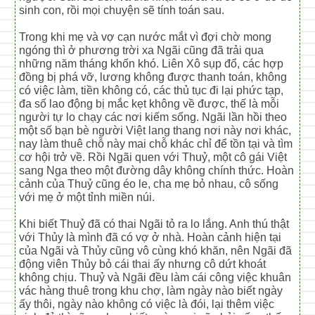
sinh con, rồi mọi chuyện sẽ tính toán sau.
Trong khi mẹ và vợ cạn nước mắt vì đợi chờ mong
ngóng thì ở phương trời xa Ngãi cũng đã trải qua
những năm tháng khốn khó. Liên Xô sụp đổ, các hợp
đồng bị phá vỡ, lương không được thanh toán, không
có việc làm, tiền không có, các thủ tục đi lại phức tạp,
đa số lao động bị mắc kẹt không về được, thế là mỗi
người tự lo chạy các nơi kiếm sống. Ngãi lần hồi theo
một số bạn bè người Việt lang thang nơi này nơi khác,
nay làm thuê chỗ này mai chỗ khác chỉ để tồn tại và tìm
cơ hội trở về. Rồi Ngãi quen với Thuỷ, một cô gái Việt
sang Nga theo một đường dây không chính thức. Hoàn
cảnh của Thuỷ cũng éo le, cha mẹ bỏ nhau, cô sống
với mẹ ở một tỉnh miền núi.
Khi biết Thuỷ đã có thai Ngãi tỏ ra lo lắng. Anh thú thật
với Thủy là mình đã có vợ ở nhà. Hoàn cảnh hiện tại
của Ngãi và Thủy cũng vô cùng khó khăn, nên Ngãi đã
động viên Thủy bỏ cái thai ấy nhưng cô dứt khoát
không chịu. Thuỷ và Ngãi đều làm cái công việc khuân
vác hàng thuê trong khu chợ, làm ngày nào biết ngày
ấy thôi, ngày nào không có việc là đói, lại thêm việc