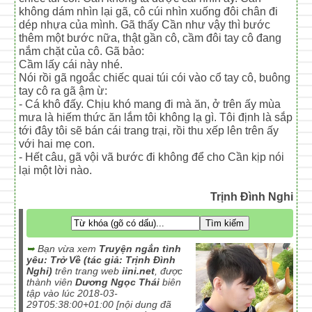
không dám nhìn lại gã, cô cúi nhìn xuống đôi chân đi
dép nhựa của mình. Gã thấy Cần như vậy thì bước
thêm một bước nữa, thật gần cô, cầm đôi tay cô đang
nắm chặt của cô. Gã bảo:
Cầm lấy cái này nhé.
Nói rồi gã ngoắc chiếc quai túi cói vào cổ tay cô, buông
tay cô ra gã ậm ừ:
- Cá khô đấy. Chịu khó mang đi mà ăn, ở trên ấy mùa
mưa là hiếm thức ăn lắm tôi không lạ gì. Tôi định là sắp
tới đây tôi sẽ bán cái trang trại, rồi thu xếp lên trên ấy
với hai mẹ con.
- Hết câu, gã vội vã bước đi không để cho Cần kịp nói
lại một lời nào.
Trịnh Đình Nghi
➥
Bạn vừa xem
Truyện ngắn tình
yêu: Trở Về (tác giả: Trịnh Đình
Nghi)
trên trang web
iini.net
, được
thành viên
Dương Ngọc Thái
biên
tập vào lúc 2018-03-
29T05:38:00+01:00 [nội dung đã