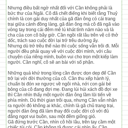
Nhưng điều bất ngờ nhất đối với Cần không phải là
bức thư của Ngãi. Cô đã chết điếng khi biết rằng Thuỷ
chính là con gái duy nhất của gã đàn ông có cái trang
trại giữa cánh đồng làng, gã đàn ông mà cô đã ngã vào
vòng tay trong cái đêm mê lú khát tình năm nào và là
cha của con cô bây giờ. Cần ngồi rất lâu trên vệ cỏ thở
dốc, trách sao cuộc đời lại trớ trêu dường ấy.
Nhưng dù trớ trêu thế nào thì cuộc sống vẫn trôi đi. Mỗi
người đều phải quay về với cuộc đời mình, với câu
chuyện của riêng mình, buồn vui cho trọn một kiếp làm
người. Cần nghĩ, cô sẽ an bài với số phận.
Những quá khứ trong lòng cần được dọn dẹp để Cần
trở lại với đời thường của cô. Cần thu xếp hành lý,
chuẩn bị đón xe ngược về ngôi nhà, nới con gái bé
bỏng của cô đang đợi mẹ. Đang lúi húi xách đồ đợi xe
thì Cần nhìn thấy một người đàn ông lầm lũi tiến về
phía mình. Dù thời gian trôi qua, nhưng Cần vẫn nhận
ra người đó không ai khác, chính là gã chủ trang trại,
người đàn ông đã làm thay đổi cuộc đời cô với đủ
đắng ngọt vui buồn, sau một đêm giông gió.
Gã đứng trước Cần, nhìn cô hồi lâu, trên tay cầm một
chiếc túi cói. Cần không tả được cái nhìn ấy. Cần