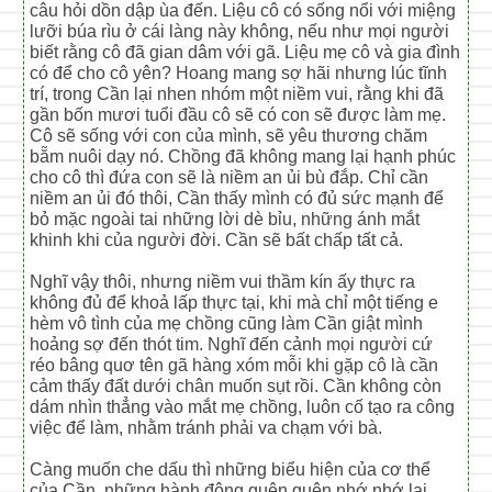
câu hỏi dồn dập ùa đến. Liệu cô có sống nổi với miệng
lưỡi búa rìu ở cái làng này không, nếu như mọi người
biết rằng cô đã gian dâm với gã. Liệu mẹ cô và gia đình
có để cho cô yên? Hoang mang sợ hãi nhưng lúc tĩnh
trí, trong Cần lại nhen nhóm một niềm vui, rằng khi đã
gần bốn mươi tuổi đầu cô sẽ có con sẽ được làm mẹ.
Cô sẽ sống với con của mình, sẽ yêu thương chăm
bẵm nuôi dạy nó. Chồng đã không mang lại hạnh phúc
cho cô thì đứa con sẽ là niềm an ủi bù đắp. Chỉ cần
niềm an ủi đó thôi, Cần thấy mình có đủ sức mạnh để
bỏ mặc ngoài tai những lời dè bỉu, những ánh mắt
khinh khi của người đời. Cần sẽ bất chấp tất cả.
Nghĩ vậy thôi, nhưng niềm vui thầm kín ấy thực ra
không đủ để khoả lấp thực tại, khi mà chỉ một tiếng e
hèm vô tình của mẹ chồng cũng làm Cần giật mình
hoảng sợ đến thót tim. Nghĩ đến cảnh mọi người cứ
réo bâng quơ tên gã hàng xóm mỗi khi gặp cô là cần
cảm thấy đất dưới chân muốn sụt rồi. Cần không còn
dám nhìn thẳng vào mắt mẹ chồng, luôn cố tạo ra công
việc để làm, nhằm tránh phải va chạm với bà.
Càng muốn che dấu thì những biểu hiện của cơ thể
của Cần, những hành động quên quên nhớ nhớ lại