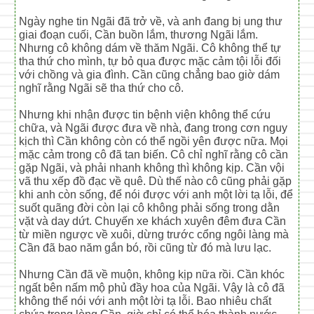
Ngày nghe tin Ngãi đã trở về, và anh đang bị ung thư
giai đoạn cuối, Cần buồn lắm, thương Ngãi lắm.
Nhưng cô không dám về thăm Ngãi. Cô không thể tự
tha thứ cho mình, tự bỏ qua được mặc cảm tội lỗi đối
với chồng và gia đình. Cần cũng chẳng bao giờ dám
nghĩ rằng Ngãi sẽ tha thứ cho cô.
Nhưng khi nhận được tin bệnh viện không thể cứu
chữa, và Ngãi được đưa về nhà, đang trong cơn nguy
kịch thì Cần không còn có thể ngồi yên được nữa. Mọi
mặc cảm trong cô đã tan biến. Cô chỉ nghĩ rằng cô cần
gặp Ngãi, và phải nhanh không thì không kịp. Cần vội
vã thu xếp đồ đạc về quê. Dù thế nào cô cũng phải gặp
khi anh còn sống, để nói được với anh một lời tạ lỗi, để
suốt quãng đời còn lại cô không phải sống trong dằn
vặt và day dứt. Chuyến xe khách xuyên đêm đưa Cần
từ miền ngược về xuôi, dừng trước cổng ngôi làng mà
Cần đã bao năm gắn bó, rồi cũng từ đó mà lưu lạc.
Nhưng Cần đã về muộn, không kịp nữa rồi. Cần khóc
ngất bên nấm mộ phủ đầy hoa của Ngãi. Vậy là cô đã
không thể nói với anh một lời tạ lỗi. Bao nhiêu chất