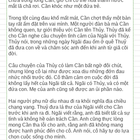
chứa trong lòng Cần, giờ chỉ có thể hóa thành nước
mắt lã chã rơi. Cần khóc như một đứa trẻ.
Trong tột cùng đau khổ mất mát, Cần chợt thấy một bàn
tay rất ấm đặt trên vai mình. Một người đàn bà mà Cần
không quen, tự giới thiệu với Cần tên Thủy. Thủy đã kể
cho Cần nghe câu chuyện tình cảm của Ngãi với Thủy.
Thủy nói, trong những ngày Ngãi đau ốm ở quê Thuỷ
đã đưa con về và chăm sóc anh đến khi anh từ giã cõi
đời.
Câu chuyện của Thủy có làm Cần bất ngờ đôi chút,
nhưng lòng cô lại như được xoa dịu những đớn đau
nhức nhối trước đó. Cô thầm cảm ơn cuộc đời đã
không lấy hết của Ngãi tất cả. Ngãi có Thủy, và có một
đứa con. Mẹ của anh cũng sẽ được an ủi phần nào.
Hai người phụ nữ dìu nhau đi ra khỏi nghĩa địa chiều
chạng vạng. Thuỷ đưa lá thư của Ngãi viết cho Cần
trước khi anh ra đi. Ngãi viết rằng, anh đã biết tất cả sự
tình và không hề oán trách Cần. Anh cũng thực lòng
mong Cần tha lỗi cho anh, rằng anh đã không mang
được hạnh phúc đến cho cô. Anh nói, cô hãy tự do lựa
chọn cuộc sống cho mình.