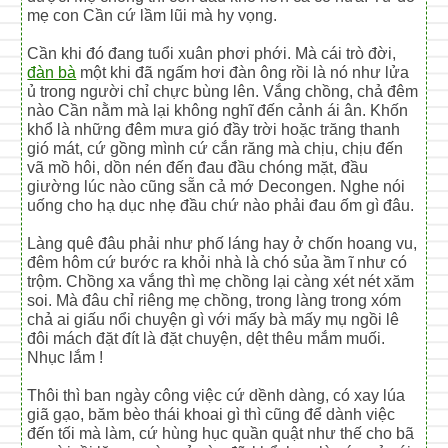
mẹ con Cần cứ lầm lũi mà hy vọng.
Cần khi đó đang tuổi xuân phơi phới. Mà cái trò đời,
đàn bà
một khi đã ngấm hơi đàn ông rồi là nó như lửa
ủ trong người chỉ chực bùng lên. Vắng chồng, chả đêm
nào Cần nằm mà lại không nghĩ đến cảnh ái ân. Khốn
khổ là những đêm mưa gió đầy trời hoặc trăng thanh
gió mát, cứ gồng mình cứ cắn răng mà chịu, chịu đến
vã mồ hôi, dồn nén đến đau đầu chóng mặt, đầu
giường lúc nào cũng sẵn cả mớ Decongen. Nghe nói
uống cho hạ dục nhẹ đầu chứ nào phải đau ốm gì đâu.
Làng quê đâu phải như phố láng hay ở chốn hoang vu,
đêm hôm cứ bước ra khỏi nhà là chó sủa ầm ĩ như có
trộm. Chồng xa vắng thì mẹ chồng lại càng xét nét xăm
soi. Mà đâu chỉ riêng mẹ chồng, trong làng trong xóm
chả ai giấu nổi chuyện gì với mấy bà mấy mụ ngồi lê
đôi mách đặt đít là đặt chuyện, dệt thêu mắm muối.
Nhục lắm !
Thôi thì ban ngày công việc cứ dềnh dàng, có xay lúa
giã gạo, băm bèo thái khoai gì thì cũng để dành việc
đến tối mà làm, cứ hùng hục quần quật như thế cho bã