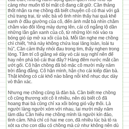
càng như muốn tố bí mật cô đang cất giữ. Cần thảng
thốt nhận ra mẹ chồng đã biết chuyện cô có thai với gã
chủ trang trại, từ việc bà vô tình nhìn thấy hai quả khế
xanh ở đầu giường của cô, đến ánh mắt bà nhìn chằm
chằm vào đôi lông mày dựng lên, cái cổ ngẳng lộ dần
những lằn gân xanh của cô, từ những lời nói vào ra
bóng gió úp mở xa xôi của bà. Mỗi lần nghe mẹ chồng
chì chiết, “nhà này không chứa loại lăng loàn, loài tu
hú”, Cần cảm thấy nhói đau trong tim, thấy nghẹn trong
lòng. Tâm trí cô giằng xé dày vò cái suy nghĩ nên để
hay nên phá bỏ cái thai đây? Hàng đêm nước mắt cần
ướt gối. Cô hận chồng đã bỏ mặc cô mười mấy năm
trời đằng đẵng. Cô hận mình, hận cho cái kiếp đàn bà.
Thật không có cái khổ nào bằng nỗi khổ nhục dục dày
vò thân xác.
Nhưng mẹ chồng cũng là đàn bà. Cần biết mẹ chồng
cô cũng thương xót cô ít nhiều, nên dù biết cô đã
hoang thai bà cũng chỉ xa xôi bóng gió vậy thôi. Là
người làng người xóm với nhau, lại mười mấy năm
làm dâu Cần hiểu mẹ chồng mình là người kín đáo,
tình cảm. Nhà chỉ có hai mẹ con, đã nhiều lúc bà tỏ ra
xót xa cho con dâu có chồng mà cứ như không nên dù