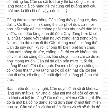
có những lúc Cần có cãi lời trái ý thì bà cũng chỉ im
lặng hoặc giả có nặng nề thì cũng chỉ buông một câu
mát mẻ: là tôi chỉ nói vậy, còn thì tuỳ chị.
Càng thương mẹ chồng Cần càng thấy giằng xé, day
dứt… Cô thấy mình không thể cứ phớt đời, cứ nhởn
nhơ bất chấp để mẹ chồng phải chịu nhục với dân làng
vì đứa con dâu lăng loàn đổ đốn. Cay đắng hơn là cô
lại chửa hoang với chính người trong làng trong xóm.
Nhưng bỏ đứa con đi thì Cần không muốn, không thể.
Cần đã suy nghĩ kỹ rồi, chồng thì biền biệt hơn chục
năm trời không tin tức, chẳng biết rồi có về không mà
có về thì tuổi cũng đã cao, liệu chuyện con cái có được
như mong muốn. Cần thì đã gần bốn mươi tuổi rồi,
chẳng lẽ suốt đời cô quạnh. Dù mẹ chồng và chồng cô
có không tha thứ và làng nước có dằn hắt xỉa xói thế
nào đi nữa, cô cũng sẽ nhất định sẽ không phá bỏ cái
thai.
Sau nhiều đêm suy nghĩ, Cần quyết định sẽ đi khỏi cái
làng này thật xa. Nhưng đi đâu khi mà cả đời cô chưa
ra khỏi cái luỹ tre làng? Có một người mà Cần nghĩ đến
đó là một bà cô họ đang sống đơn thân ở một tỉnh miền
ngược. Cần sẽ đến và thú nhận tất cả và cô sẽ ở đó để