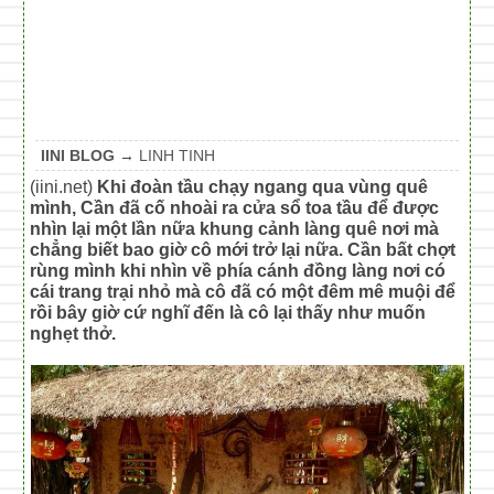
IINI BLOG
→
LINH TINH
(iini.net)
Khi đoàn tầu chạy ngang qua vùng quê
mình, Cần đã cố nhoài ra cửa sổ toa tầu để được
nhìn lại một lần nữa khung cảnh làng quê nơi mà
chẳng biết bao giờ cô mới trở lại nữa. Cần bất chợt
rùng mình khi nhìn về phía cánh đồng làng nơi có
cái trang trại nhỏ mà cô đã có một đêm mê muội để
rồi bây giờ cứ nghĩ đến là cô lại thấy như muốn
nghẹt thở.