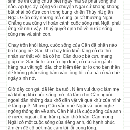
sinh đẻ thì cũng chưa biết ngày mai sẽ phải sống thế
nào. Áp lực ấy, cộng với chuyện Ngãi cứ khăng khăng
bắt phải bỏ đứa con trong bụng khiến Thủy rất giận
Ngãi. Giận đấy nhưng mà cũng lại rất thương Ngãi.
Chẳng qua cũng vì hoàn cảnh cuộc sống mà Ngãi phải
ứng xử như vậy. Thuỷ quyết định bỏ về nước sống
cùng mẹ và sinh con.
Chạy trốn khỏi làng, cuộc sống của Cần đã phần nào
bớt nặng nề. Sau khi chạy trốn khỏi làng cô đã thú
nhận sự thật với bà cô họ, Cần được bà cưu mang
giúp đỡ. Sẵn tính cần cù chịu khó, cô đã sắm gánh
hàng rau vặt ngồi đầu chợ kiếm tiền tự lo cho bản thân
để không phải sống bám vào lòng tốt của bà cô và chờ
ngày sinh nở.
Giờ đây con gái đã lên ba tuổi. Niềm vui được làm mẹ
và không khí cuộc sống mới đã làm cho Cần nguôi
ngoai dần những đau khổ dằn vặt về quá khứ của mình
ở làng quê. Nhưng Cần vẫn nhớ Ngãi và luôn nghe
ngóng thông tin về anh. Cần hiểu là cuộc sống của anh
ở nước ngoài cũng trăm phần khó khăn. Cần mong
Ngãi có một cuộc sống của riêng anh, đủ hạnh phúc
ấm êm để cô bớt mặc cảm tội lỗi trong lòng.