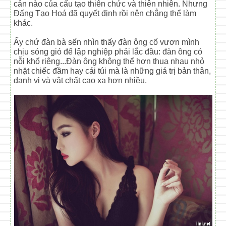
cản nào của cấu tạo thiên chức và thiên nhiên. Nhưng
Đấng Tạo Hoá đã quyết định rồi nên chẳng thể làm
khác.
Ấy chứ đàn bà sến nhìn thấy đàn ông cố vươn mình
chịu sóng gió để lập nghiệp phải lắc đầu: đàn ông có
nỗi khổ riêng...Đàn ông không thể hơn thua nhau nhỏ
nhặt chiếc đầm hay cái túi mà là những giá trị bản thân,
danh vị và vật chất cao xa hơn nhiều.