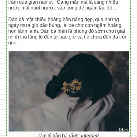
trầm qua gian nan ư... Càng mặn mà là càng nhiều
nước mắt nuốt ngược vào trong để ngâm lâu đó...
Đàn bà một chiều hoàng hôn nắng đẹp, qua những
ngày mưa gió bão bùng, lái xe chở con ngắm hoàng
hôn lành lạnh. Đàn bà nhìn lá phong đỏ sớm chợt giật
mình thu lặng lẽ đến tự bao giờ và hè chưa đến đã trôi
qua...
tâm lý đàn bà
(ảnh: internet)