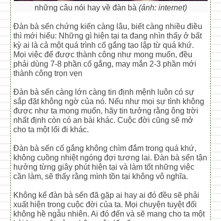
những câu nói hay về đàn bà
(ảnh: internet)
Đàn bà sến chứng kiến càng lâu, biết càng nhiều điều
thì mới hiểu: Những gì hiện tại ta đang nhìn thấy ở bất
kỳ ai là cả một quá trình cố gắng tạo lập từ quá khứ.
Mọi việc để được thành công như mong muốn, đều
phải dùng 7-8 phần cố gắng, may mắn 2-3 phần mới
thành công trọn vẹn
Đàn bà sến càng lớn càng tin định mệnh luôn có sự
sắp đặt không ngờ của nó. Nếu như mọi sự tình không
được như ta mong muốn, hãy tin tưởng rằng ông trời
nhất định còn có an bài khác. Cuộc đời cũng sẽ mở
cho ta một lối đi khác.
Đàn bà sến cố gắng không chìm đắm trong quá khứ,
không cuồng nhiệt ngóng đợi tương lai. Đàn bà sến tận
hưởng từng giây phút hiện tại và làm tốt những việc
cần làm, sẽ thấy rằng mình tồn tại không vô nghĩa.
Không kể đàn bà sến đã gặp ai hay ai đó đều sẽ phải
xuất hiện trong cuộc đời của ta. Mọi chuyện tuyệt đối
không hề ngẫu nhiên. Ai đó đến và sẽ mang cho ta một