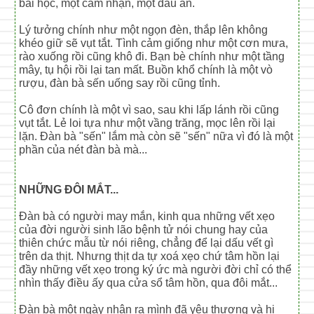
bài học, một cảm nhận, một dấu ấn.
Lý tưởng chính như một ngọn đèn, thắp lên không
khéo giữ sẽ vụt tắt. Tình cảm giống như một cơn mưa,
rào xuống rồi cũng khô đi. Bạn bè chính như một tầng
mây, tụ hội rồi lại tan mất. Buồn khổ chính là một vò
rượu, đàn bà sến uống say rồi cũng tỉnh.
Cô đơn chính là một vì sao, sau khi lấp lánh rồi cũng
vụt tắt. Lẻ loi tựa như một vầng trăng, mọc lên rồi lại
lặn. Đàn bà "sến" lắm mà còn sẽ "sến" nữa vì đó là một
phần của nét đàn bà mà...
NHỮNG ĐÔI MẮT...
Đàn bà có người may mắn, kinh qua những vết xẹo
của đời người sinh lão bệnh tử nói chung hay của
thiên chức mẫu từ nói riêng, chẳng để lại dấu vết gì
trên da thịt. Nhưng thịt da tự xoá xẹo chứ tâm hồn lại
đầy những vết xẹo trong ký ức mà người đời chỉ có thể
nhìn thấy điều ấy qua cửa sổ tâm hồn, qua đôi mắt...
Đàn bà một ngày nhận ra mình đã yêu thương và hi