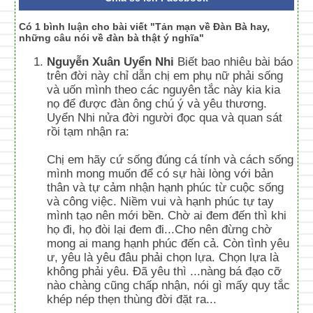
Có 1 bình luận cho bài viết "Tản mạn về Đàn Bà hay,
những câu nói về đàn bà thật ý nghĩa"
Nguyễn Xuân Uyển Nhi
Biết bao nhiêu bài báo
trên đời này chỉ dẫn chị em phụ nữ phải sống
và uốn mình theo các nguyên tắc này kia kia
nọ để được đàn ông chú ý và yêu thương.
Uyển Nhi nửa đời người đọc qua và quan sát
rồi tạm nhận ra:
Chị em hãy cứ sống đúng cá tính và cách sống
mình mong muốn để có sự hài lòng với bản
thân và tự cảm nhận hạnh phúc từ cuộc sống
và công việc. Niềm vui và hạnh phúc tự tay
mình tạo nên mới bền. Chờ ai đem đến thì khi
họ đi, họ đòi lại đem đi...Cho nên đừng chờ
mong ai mang hạnh phúc đến cả. Còn tình yêu
ư, yêu là yêu đâu phải chọn lựa. Chọn lựa là
không phải yêu. Đã yêu thì ...nàng bá đạo cỡ
nào chàng cũng chấp nhận, nói gì mấy quy tắc
khép nép thẹn thùng đời đặt ra...