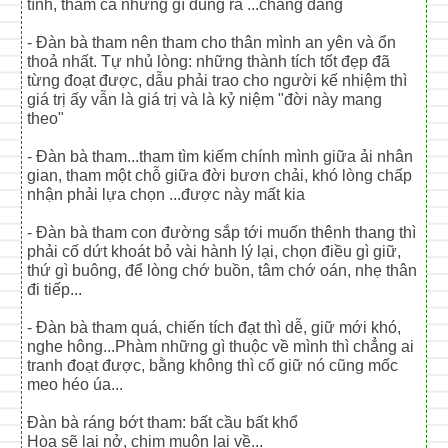
tình, tham cả những gì đúng ra ...chẳng đáng
- Đàn bà tham nên tham cho thân mình an yên và ổn
thoả nhất. Tự nhủ lòng: những thành tích tốt đẹp đã
từng đoạt được, dẫu phải trao cho người kế nhiệm thì
giá trị ấy vẫn là giá trị và là kỷ niệm "đời này mang
theo"
- Đàn bà tham...tham tìm kiếm chính mình giữa ải nhân
gian, tham một chỗ giữa đời bươn chải, khó lòng chấp
nhận phải lựa chọn ...được này mất kia
- Đàn bà tham con đường sắp tới muốn thênh thang thì
phải cố dứt khoát bỏ vài hành lý lại, chọn điều gì giữ,
thứ gì buông, để lòng chớ buồn, tâm chớ oán, nhẹ thân
đi tiếp...
- Đàn bà tham quá, chiến tích đạt thì dễ, giữ mới khó,
nghe hông...Phàm những gì thuộc về mình thì chẳng ai
tranh đoạt được, bằng không thì cố giữ nó cũng mốc
meo héo úa...
Đàn bà ráng bớt tham: bất cầu bất khổ
Hoa sẽ lại nở, chim muôn lại về...