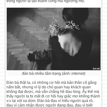
trông người ta tạo thành công mà ngưỡng mộ.
đàn bà nhiều tâm trạng
(ảnh: internet)
Đàn bà thật lạ, có những cơ hội mà bản thân cố gắng
nắm bắt, nhưng vì lý do chủ quan hay khách quan
không đạt được, mà vẫn chẳng hề đau lòng. Ấy thế mà
thấy người ta bị mất đi cơ hội hay giấc mơ không thành
v.v lại xót xa dùm. Đàn bà đau vì hiểu người quá rõ,
đau vì cảm nhận được người đang đau, đau vì biết