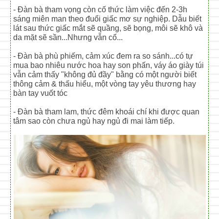
- Đàn bà tham vọng còn cố thức làm việc đến 2-3h
sáng miên man theo đuổi giấc mơ sự nghiệp. Dẫu biết
lát sau thức giấc mắt sẽ quầng, sẽ bọng, môi sẽ khô và
da mặt sẽ sần...Nhưng vẫn cố...
- Đàn bà phù phiếm, cảm xúc đem ra so sánh...có tự
mua bao nhiêu nước hoa hay son phấn, váy áo giày túi
vẫn cảm thấy "không đủ đầy" bằng có một người biết
thông cảm & thấu hiểu, một vòng tay yêu thương hay
bàn tay vuốt tóc
- Đàn bà tham lam, thức đêm khoái chí khi được quan
tâm sao còn chưa ngủ hay ngủ đi mai làm tiếp.