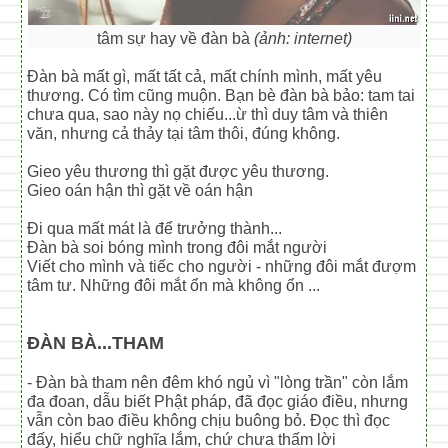
tâm sự hay về đàn bà
(ảnh: internet)
Đàn bà mất gì, mất tất cả, mất chính mình, mất yêu
thương. Có tìm cũng muộn. Bạn bè đàn bà bảo: tam tai
chưa qua, sao này nọ chiếu...ừ thì duy tâm và thiên
văn, nhưng cả thảy tại tâm thôi, đúng không.
Gieo yêu thương thì gặt được yêu thương.
Gieo oán hận thì gặt về oán hận
Đi qua mất mát là để trưởng thành...
Đàn bà soi bóng mình trong đôi mắt người
Viết cho mình và tiếc cho người - những đôi mắt đượm
tâm tư. Những đôi mắt ổn mà không ổn ...
ĐÀN BÀ...THAM
- Đàn bà tham nên đêm khó ngủ vì "lòng trần" còn lắm
đa đoan, dẫu biết Phật pháp, đã đọc giáo điều, nhưng
vẫn còn bao điều không chịu buông bỏ. Đọc thì đọc
đấy, hiểu chữ nghĩa lắm, chứ chưa thấm lời