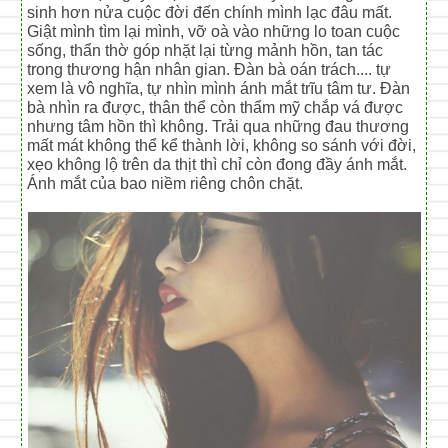
sinh hơn nửa cuộc đời đến chính mình lạc đâu mất.
Giật mình tìm lại mình, vỡ oà vào những lo toan cuộc
sống, thẩn thờ góp nhặt lại từng mảnh hồn, tan tác
trong thương hận nhân gian. Đàn bà oán trách.... tự
xem là vô nghĩa, tự nhìn mình ánh mắt trĩu tâm tư. Đàn
bà nhìn ra được, thân thể còn thẩm mỹ chắp vá được
nhưng tâm hồn thì không. Trải qua những đau thương
mất mát không thể kể thành lời, không so sánh với đời,
xẹo không lộ trên da thịt thì chỉ còn đong đầy ánh mắt.
Ánh mắt của bao niềm riêng chôn chặt.