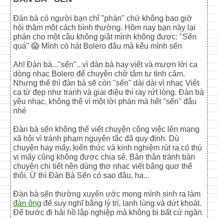
Đàn bà có người bạn chỉ "phán" chứ không bao giờ
hỏi thăm một cách bình thường. Hôm nay bạn này lại
phán cho một câu không giật mình không được: "Sến
quá" 😱 Mình có hát Bolero đâu mà kêu mình sến
Ah! Đàn bà..."sến"...vì đàn bà hay viết và mượn lời ca
dòng nhạc Bolero để chuyên chở tâm tư tình cảm.
Nhưng thế thì đàn bà sẽ còn "sến" dài dài vì nhạc Việt
ca từ đẹp như tranh và giai điệu thì ray rứt lòng. Đàn bà
yêu nhạc, không thể vì một lời phán mà hết "sến" đâu
nhé
Đàn bà sến không thể viết chuyện công việc lên mạng
xã hội vì tránh phạm nguyên tắc đã quy định. Dù
chuyện hay mấy, kiến thức và kinh nghiệm rút ra có thú
vị mấy cũng không được chia sẻ. Bản thân tránh bàn
chuyện chi tiết nên dùng thơ nhạc viết bâng quơ thế
thôi. Ừ thì Đàn Bà Sến có sao đâu, ha...
Đàn bà sến thường xuyên ước mong mình sinh ra làm
đàn ông
để suy nghĩ bằng lý trí, lạnh lùng và dứt khoát.
Để bước đi hải hồ lập nghiệp mà không bị bất cứ ngăn