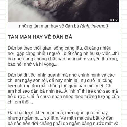
những tản mạn hay về đàn bà
(ảnh: internet)
TẢN MẠN HAY VỀ ĐÀN BÀ
Đàn bà theo thời gian, sống càng lâu, đi càng nhiều
nơi, gặp càng nhiều người, biết càng nhiều sự việc...thì
bộ nhớ càng chồng chất bao hoài niệm và yêu thương,
bao nỗi nhớ và hi vọng...
Đàn bà đi tiệc, nhìn quanh mà nhớ chính mình và các
chị em ngày son rỗi, để nay nhìn lại, nụ cười ai cũng
tươi nhưng đôi mắt chẳng thể giấu bao mỏi mệt. Chị
em hỏi sao đàn bà nhìn trẻ...À "nhìn" thì trẻ chứ sao mà
trẻ được. Chỉ là chưa nhăn nheo theo tưởng tượng của
chị em thôi...
Đàn bà được khen mặn mà, mới nghe qua thì hay
nhưng ngẫm ra ... sợ lắm. Vẻ mặn mà của bất kỳ đàn
bà nào trên đời chẳng phải do ngâm bằng nước mắt và