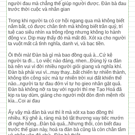
người đau mà chẳng thể giúp người được. Đàn bà đau
trước thời cuộc và nhân gian
Trong khi người ta có cơ hội ngang qua mà không biết
nắm bắt, có được chân tình mà không biết trân quý, trí
tuệ cao siêu nhìn xa trông rộng nhưng không lo hành
động v.v. Dịp may thấy đó mà mất đó. Xót xa cho người
ta vuột mất cả tình nghĩa, danh vị, và bạc tiền.
Ôi thôi mà! Đàn bà gì mà bao đồng quá à...Cứ kệ
người ta đi... Lo việc nào đáng, nhen...Đúng lý ra đàn
bà nên vui vì đời nhiều người giỏi giang và nghĩa khí.
Đàn bà phải vui vì...may thay...bất chiến tự nhiên thành,
không tốn công sức mà tự nhiên trời xui đất khiến thế
nào...người ta tự đau đớn vì tự họ gieo nhân gặt quả.
Đàn bà không nỡ ra tay với người thì mẹ Tạo Hoá đã
kịp ra tay dùm, giáng cho người một đòn định mệnh rồi
kìa...Coi ai đau
Ấy vậy mà đàn bà vui thì ít mà xót xa bao đồng thì
nhiều. Kỳ ghê à, ráng mà bỏ tật thương vay tiếc mướn
đi nghe hông...Đàn bà quá...Nhưng thôi, còn biết đau
trước thế gian này, hoá ra đàn bà cũng là còn chân tâm