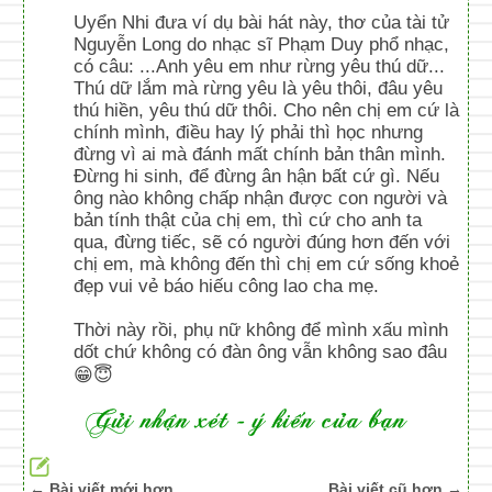
Uyển Nhi đưa ví dụ bài hát này, thơ của tài tử
Nguyễn Long do nhạc sĩ Phạm Duy phổ nhạc,
có câu: ...Anh yêu em như rừng yêu thú dữ...
Thú dữ lắm mà rừng yêu là yêu thôi, đâu yêu
thú hiền, yêu thú dữ thôi. Cho nên chị em cứ là
chính mình, điều hay lý phải thì học nhưng
đừng vì ai mà đánh mất chính bản thân mình.
Đừng hi sinh, để đừng ân hận bất cứ gì. Nếu
ông nào không chấp nhận được con người và
bản tính thật của chị em, thì cứ cho anh ta
qua, đừng tiếc, sẽ có người đúng hơn đến với
chị em, mà không đến thì chị em cứ sống khoẻ
đẹp vui vẻ báo hiếu công lao cha mẹ.
Thời này rồi, phụ nữ không để mình xấu mình
dốt chứ không có đàn ông vẫn không sao đâu
😁😇
← Bài viết mới hơn
Bài viết cũ hơn →