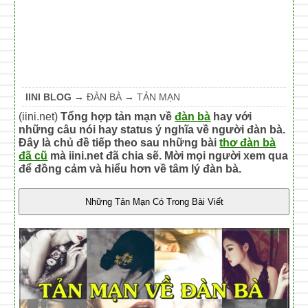
IINI BLOG
→
ĐÀN BÀ
→
TẢN MẠN
(iini.net)
Tổng hợp tản mạn về
đàn bà
hay với
những câu nói hay status ý nghĩa về người đàn bà.
Đây là chủ đề tiếp theo sau những bài
thơ đàn bà
đã cũ
mà iini.net đã chia sẽ. Mời mọi người xem qua
để đồng cảm và hiểu hơn về tâm lý đàn bà.