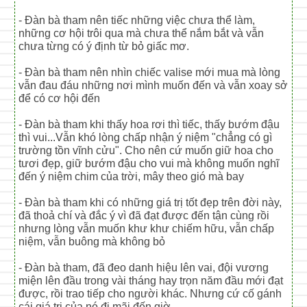
- Đàn bà tham nên tiếc những việc chưa thể làm,
những cơ hội trôi qua mà chưa thể nắm bắt và vẫn
chưa từng có ý định từ bỏ giấc mơ.
- Đàn bà tham nên nhìn chiếc valise mới mua mà lòng
vẫn đau đáu những nơi mình muốn đến và vẫn xoay sở
để có cơ hội đến
- Đàn bà tham khi thấy hoa rơi thì tiếc, thấy bướm đậu
thì vui...Vẫn khó lòng chấp nhận ý niệm "chẳng có gì
trường tồn vĩnh cửu". Cho nên cứ muốn giữ hoa cho
tươi đẹp, giữ bướm đậu cho vui mà không muốn nghĩ
đến ý niệm chim của trời, mây theo gió mà bay
- Đàn bà tham khi có những giá trị tốt đẹp trên đời này,
đã thoả chí và đắc ý vì đã đạt được đến tận cùng rồi
nhưng lòng vẫn muốn khư khư chiếm hữu, vẫn chấp
niệm, vẫn buông mà không bỏ
- Đàn bà tham, đã đeo danh hiệu lên vai, đội vương
miện lên đầu trong vài tháng hay trọn năm đầu mới đạt
được, rồi trao tiếp cho người khác. Nhưng cứ cố gánh
cái giá trị của nó đi mãi đến giờ.