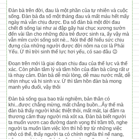
Đàn bà trên đời, đau là một phần của tự nhiên và cuộc
sống. Đàn bà đa số một tháng đau và mất máu hết mấy
ngày mà vẫn chịu được. Đa số đàn bà một đời đau
chết đi sống lại như ai đập gãy hai chục xương sườn
đến vài lần cho những đứa trẻ được sinh ra, ấy vậy mà
vẫn mỉm cười sống sót nè... Nói thế để hiểu sức chịu
đựng của những người được đời nôm na coi là Phái
Yếu. Ừ thì trời sinh thể lực hơi yếu, có sao đâu 😉
Đoạn trên mới là giai đoạn chịu đau của thể lực và thể
xác. Còn phần tâm lý và tâm hồn của đàn bà cũng rất ư
là nhạy cảm. Đàn bà dễ mủi lòng, dễ mau nước mắt, dễ
nhịn nhục và hi sinh v.v. Ừ thì tâm hồn đàn bà mong
manh yếu đuối, vậy thôi
Đàn bà sống qua bao trải nghiệm, bản thân có
khi...được chẳng mừng, mất chẳng buồn...Ấy thế mà
đàn bà thấy người khác thiệt thòi, mất mát, lại đâm ra
thương cảm thay người mà xót xa. Đàn bà biết người
ta muốn vươn cao đường danh vọng thì trầm trồ, nghe
người ta muốn làm việc lớn thì hỗ trợ từ những việc
nhỏ có thể, thấy người ta có chính nghĩa thì nể nang,