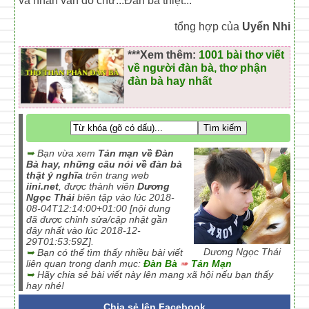
và nhân văn đó chứ...Đàn bà thiệt...
tổng hợp của
Uyển Nhi
***Xem thêm:
1001 bài thơ viết
về người đàn bà, thơ phận
đàn bà hay nhất
➥
Bạn vừa xem
Tản mạn về Đàn
Bà hay, những câu nói về đàn bà
thật ý nghĩa
trên trang web
iini.net
, được thành viên
Dương
Ngọc Thái
biên tập vào lúc 2018-
08-04T12:14:00+01:00 [nội dung
đã được chỉnh sửa/cập nhật gần
đây nhất vào lúc 2018-12-
29T01:53:59Z].
Dương Ngọc Thái
➥
Bạn có thể tìm thấy nhiều bài viết
liên quan trong danh mục:
Đàn Bà
➠
Tản Mạn
➥
Hãy chia sẻ bài viết này lên mạng xã hội nếu bạn thấy
hay nhé!
Chia sẻ lên Facebook