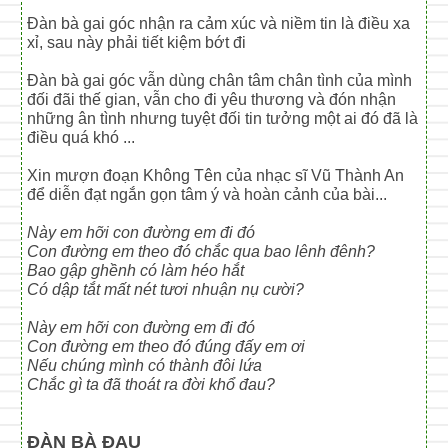
Đàn bà gai góc nhận ra cảm xúc và niềm tin là điều xa
xỉ, sau này phải tiết kiệm bớt đi
Đàn bà gai góc vẫn dùng chân tâm chân tình của mình
đối đãi thế gian, vẫn cho đi yêu thương và đón nhận
những ân tình nhưng tuyệt đối tin tưởng một ai đó đã là
điều quá khó ...
Xin mượn đoạn Không Tên của nhạc sĩ Vũ Thành An
để diễn đạt ngắn gọn tâm ý và hoàn cảnh của bài...
Này em hỡi con đường em đi đó
Con đường em theo đó chắc qua bao lênh đênh?
Bao gập ghềnh có làm héo hắt
Có dập tắt mất nét tươi nhuận nụ cười?
Này em hỡi con đường em đi đó
Con đường em theo đó đúng đấy em ơi
Nếu chúng mình có thành đôi lứa
Chắc gì ta đã thoát ra đời khổ đau?
ĐÀN BÀ ĐAU