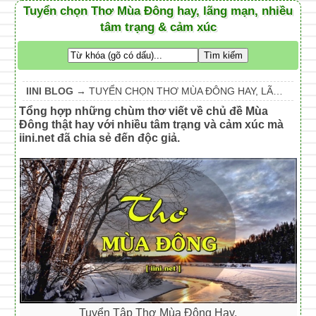
Tuyển chọn Thơ Mùa Đông hay, lãng mạn, nhiều
tâm trạng & cảm xúc
IINI BLOG
→
TUYỂN CHỌN THƠ MÙA ĐÔNG HAY, LÃNG MẠN, NHIỀU TÂM TRẠNG & CẢM XÚC
Tổng hợp những chùm thơ viết về chủ đề Mùa
Đông thật hay với nhiều tâm trạng và cảm xúc mà
iini.net đã chia sẻ đến độc giả.
Tuyển Tập Thơ Mùa Đông Hay.