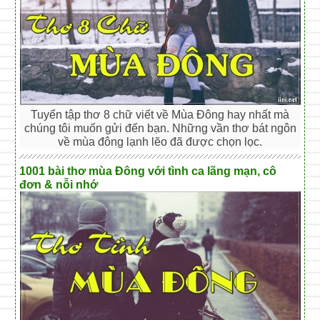
Tuyển tập thơ 8 chữ viết về Mùa Đông hay nhất mà
chúng tôi muốn gửi đến bạn. Những vần thơ bát ngôn
về mùa đông lạnh lẽo đã được chọn lọc.
1001 bài thơ mùa Đông với tình ca lãng mạn, cô
đơn & nỗi nhớ